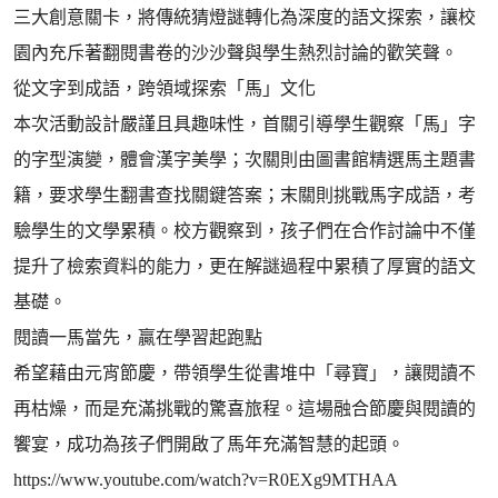
三大創意關卡，將傳統猜燈謎轉化為深度的語文探索，讓校
園內充斥著翻閱書卷的沙沙聲與學生熱烈討論的歡笑聲。
從文字到成語，跨領域探索「馬」文化
本次活動設計嚴謹且具趣味性，首關引導學生觀察「馬」字
的字型演變，體會漢字美學；次關則由圖書館精選馬主題書
籍，要求學生翻書查找關鍵答案；末關則挑戰馬字成語，考
驗學生的文學累積。校方觀察到，孩子們在合作討論中不僅
提升了檢索資料的能力，更在解謎過程中累積了厚實的語文
基礎。
閱讀一馬當先，贏在學習起跑點
希望藉由元宵節慶，帶領學生從書堆中「尋寶」，讓閱讀不
再枯燥，而是充滿挑戰的驚喜旅程。這場融合節慶與閱讀的
饗宴，成功為孩子們開啟了馬年充滿智慧的起頭。
https://www.youtube.com/watch?v=R0EXg9MTHAA