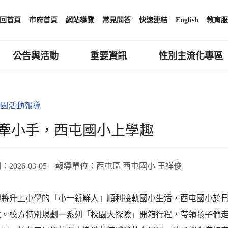
回首頁
市府首頁
網站導覽
常見問答
快速連結
English
教育服
公告與活動
重要資訊
性別主流化專區
園活動報導
牽小手，西屯國小上學趣
期：
2026-03-05
報導單位：
西屯區 西屯國小 王祥俊
即將升上小學的「小一新鮮人」順利接軌國小生活，西屯國小於
童。校方特別規劃一系列「校園大探險」開箱行程，帶領孩子們