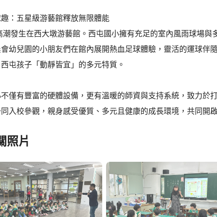
球趣：五星級游藝館釋放無限體能
的高潮發生在西大墩游藝館。西屯國小擁有充足的室內風雨球場與
農會幼兒園的小朋友們在館內展開熱血足球體驗，靈活的運球伴
了西屯孩子「動靜皆宜」的多元特質。
小不僅有豐富的硬體設備，更有溫暖的師資與支持系統，致力於
一同入校參觀，親身感受優質、多元且健康的成長環境，共同開
關照片