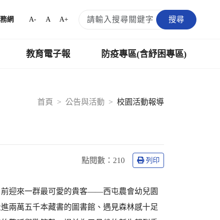
搜尋
A-
A
A+
務網
教育電子報
防疫專區(含紓困專區)
首頁
公告與活動
校園活動報導
點閱數：
210
列印
日前迎來一群最可愛的貴客——西屯農會幼兒園
走進兩萬五千本藏書的圖書館、遇見森林感十足