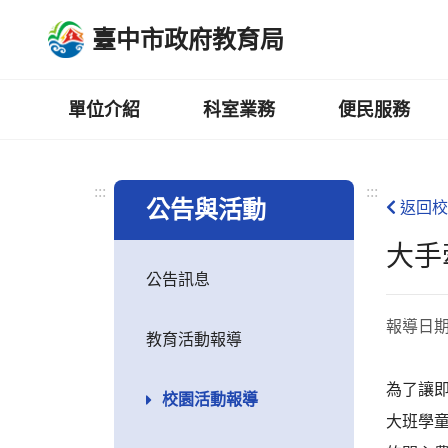
跳
臺中市政府教育局
到
主
要
內
單位介紹
科室業務
便民服務
容
區
:::
:::
公告與活動
返回校
大手
公告訊息
報導日
教育活動報導
為了讓
校園活動報導
大班學