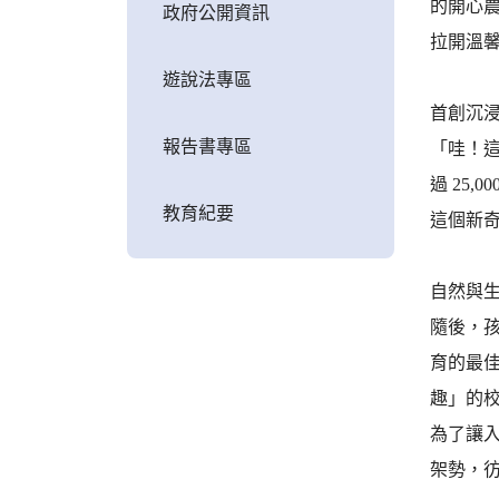
的開心
政府公開資訊
拉開溫
遊說法專區
首創沉
報告書專區
「哇！
過 25
教育紀要
這個新
自然與
隨後，
育的最
趣」的
為了讓
架勢，