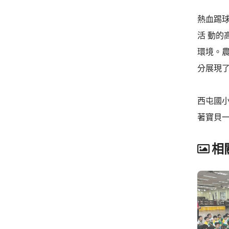
熱血踢
活 動
環境。
分展現
西屯國
著寶貝
相