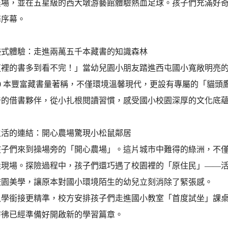
農場，並在五星級的西大墩游藝館體驗熱血足球。孩子們充滿好
馨序幕。
浸式體驗：走進兩萬五千本藏書的知識森林
這裡的書多到看不完！」當幼兒園小朋友踏進西屯國小寬敞明亮
,000 本豐富藏書量著稱，不僅環境溫馨現代，更設有專屬的「
奇的借書夥伴，從小扎根閱讀習慣，感受國小校園深厚的文化底
生活的連結：開心農場驚現小松鼠鄰居
孩子們來到操場旁的「開心農場」。這片城市中難得的綠洲，不
佳現場。探險過程中，孩子們還巧遇了校園裡的「原住民」——
校園美學，讓原本對國小環境陌生的幼兒立刻消除了緊張感。
入學銜接更精準，校方安排孩子們走進國小教室「首度試坐」課
彷彿已經準備好開啟新的學習篇章。