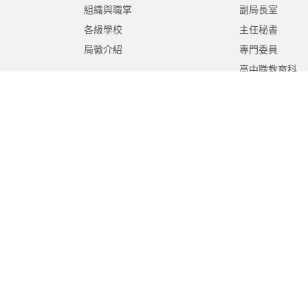
組織與職掌
副局長室
各級學校
主任秘書
局徽介紹
專門委員
高中職教育科
國中教育科
國小教育科
幼兒教育科
終身教育科
特殊教育科
課程教學科
體育保健科
工程營繕科
秘書室
學生事務室
人事室