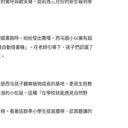
奇的驚呼與歡笑聲，提前為三月份的新生報到季
的圖書館時，紛紛發出驚嘆。西屯國小以擁有超
貓頭鷹自動借書機」。在老師引導下，孩子們認識了
蘊。
僅是西屯孩子觀察植物成長的基地，更是生態教
活潑的小松鼠。這種「在學校就能遇見自然野
桌椅。看著這群準小學生挺直腰桿、認真聽講的