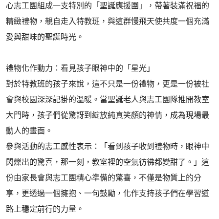
心志工團組成一支特別的「聖誕應援團」，帶著裝滿祝福的
精緻禮物，親自走入特教班，與這群慢飛天使共度一個充滿
愛與甜味的聖誕時光。
禮物化作動力：看見孩子眼神中的「星光」
對於特教班的孩子來說，這不只是一份禮物，更是一份被社
會與校園深深記掛的溫暖。當聖誕老人與志工團隊推開教室
大門時，孩子們從驚訝到綻放純真笑顏的神情，成為現場最
動人的畫面。
參與活動的志工感性表示：「看到孩子收到禮物時，眼神中
閃爍出的驚喜，那一刻，教室裡的空氣彷彿都變甜了。」這
份由家長會與志工團精心準備的驚喜，不僅是物質上的分
享，更透過一個擁抱、一句鼓勵，化作支持孩子們在學習道
路上穩定前行的力量。