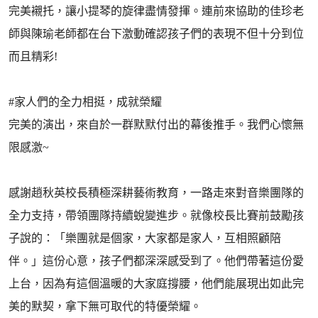
完美襯托，讓小提琴的旋律盡情發揮。連前來協助的佳珍老
師與陳瑜老師都在台下激動確認孩子們的表現不但十分到位
而且精彩!
#家人們的全力相挺，成就榮耀
完美的演出，來自於一群默默付出的幕後推手。我們心懷無
限感激~
感謝趙秋英校長積極深耕藝術教育，一路走來對音樂團隊的
全力支持，帶領團隊持續蛻變進步。就像校長比賽前鼓勵孩
子說的：「樂團就是個家，大家都是家人，互相照顧陪
伴。」這份心意，孩子們都深深感受到了。他們帶著這份愛
上台，因為有這個溫暖的大家庭撐腰，他們能展現出如此完
美的默契，拿下無可取代的特優榮耀。