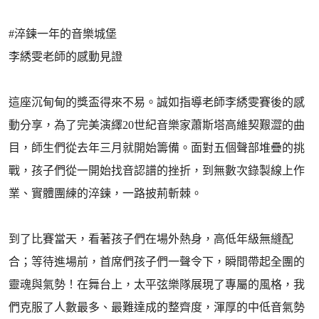
#淬鍊一年的音樂城堡
李綉雯老師的感動見證
這座沉甸甸的獎盃得來不易。誠如指導老師李綉雯賽後的感
動分享，為了完美演繹20世紀音樂家蕭斯塔高維契艱澀的曲
目，師生們從去年三月就開始籌備。面對五個聲部堆疊的挑
戰，孩子們從一開始找音認譜的挫折，到無數次錄製線上作
業、實體團練的淬鍊，一路披荊斬棘。
到了比賽當天，看著孩子們在場外熱身，高低年級無縫配
合；等待進場前，首席們孩子們一聲令下，瞬間帶起全團的
靈魂與氣勢！在舞台上，太平弦樂隊展現了專屬的風格，我
們克服了人數最多、最難達成的整齊度，渾厚的中低音氣勢