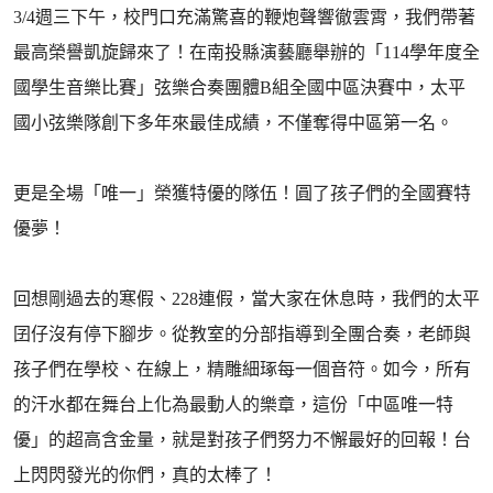
3/4週三下午，校門口充滿驚喜的鞭炮聲響徹雲霄，我們帶著
最高榮譽凱旋歸來了！在南投縣演藝廳舉辦的「114學年度全
國學生音樂比賽」弦樂合奏團體B組全國中區決賽中，太平
國小弦樂隊創下多年來最佳成績，不僅奪得中區第一名。
更是全場「唯一」榮獲特優的隊伍！圓了孩子們的全國賽特
優夢！
回想剛過去的寒假、228連假，當大家在休息時，我們的太平
囝仔沒有停下腳步。從教室的分部指導到全團合奏，老師與
孩子們在學校、在線上，精雕細琢每一個音符。如今，所有
的汗水都在舞台上化為最動人的樂章，這份「中區唯一特
優」的超高含金量，就是對孩子們努力不懈最好的回報！台
上閃閃發光的你們，真的太棒了！