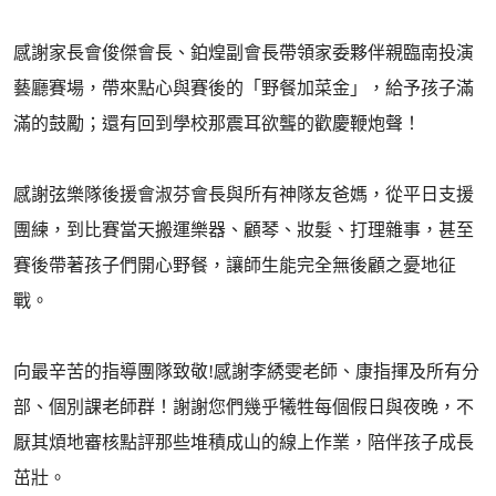
感謝家長會俊傑會長、鉑煌副會長帶領家委夥伴親臨南投演
藝廳賽場，帶來點心與賽後的「野餐加菜金」，給予孩子滿
滿的鼓勵；還有回到學校那震耳欲聾的歡慶鞭炮聲！
感謝弦樂隊後援會淑芬會長與所有神隊友爸媽，從平日支援
團練，到比賽當天搬運樂器、顧琴、妝髮、打理雜事，甚至
賽後帶著孩子們開心野餐，讓師生能完全無後顧之憂地征
戰。
向最辛苦的指導團隊致敬!感謝李綉雯老師、康指揮及所有分
部、個別課老師群！謝謝您們幾乎犧牲每個假日與夜晚，不
厭其煩地審核點評那些堆積成山的線上作業，陪伴孩子成長
茁壯。