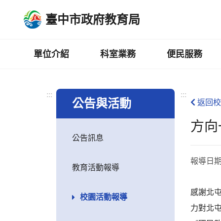
跳
臺中市政府教育局
到
主
要
內
單位介紹
科室業務
便民服務
容
區
:::
:::
公告與活動
返回校
方向
公告訊息
報導日
教育活動報導
感謝北
校園活動報導
力對北