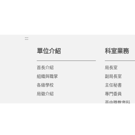
:::
單位介紹
科室業務
首長介紹
局長室
組織與職掌
副局長室
各級學校
主任秘書
局徽介紹
專門委員
高中職教育科
國中教育科
國小教育科
幼兒教育科