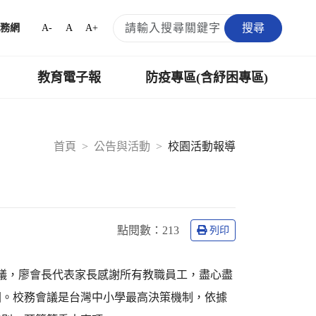
搜尋
A-
A
A+
務網
教育電子報
防疫專區(含紓困專區)
首頁
公告與活動
校園活動報導
點閱數：
213
列印
會議，廖會長代表家長感謝所有教職員工，盡心盡
園。校務會議是台灣中小學最高決策機制，依據