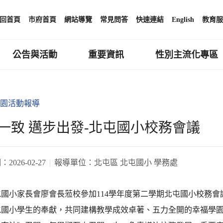
回首頁
市府首頁
網站導覽
常見問答
快速連結
English
教育服
公告與活動
重要資訊
性別主流化專區
園活動報導
一致 邁步出發-北屯國小校務會議
期：
2026-02-27
報導單位：
北屯區 北屯國小 學務處
屯國小家長會廖會長蒞校參加114學年度第二學期北屯國小校務
屯國小學生的奉獻，共同建構教學成效卓著、五力全開的幸福學