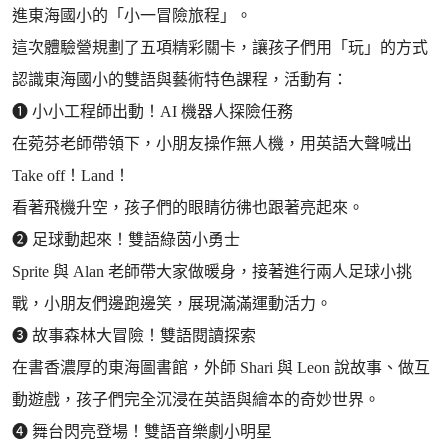
進東海國小的「小一冒險旅程」。
這次體驗營規劃了五項精彩關卡，讓孩子們用「玩」的方式
認識東海國小的雙語與藝術特色課程，活動有：
➊ 小小工程師出動！AI 機器人探險任務
在菀芬老師帶領下，小朋友操作無人機，用英語大聲喊出
Take off！Land！
看著飛機升空，孩子們的眼睛彷彿也跟著亮起來。
➋ 足球動起來！雙語綠茵小勇士
Sprite 與 Alan 老師帶大家做暖身，接著進行兩人足球小挑
戰，小朋友們邊跑邊笑，展現滿滿運動活力。
➌ 故事森林大冒險！雙語閱讀探索
在書香濃厚的東海圖書館，外師 Shari 與 Leon 說故事、做互
動遊戲，孩子們完全沉浸在英語與繪本的奇妙世界。
➍ 舞台閃亮登場！雙語音樂劇小明星