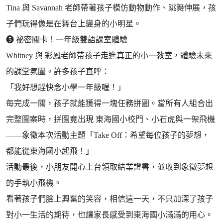
Tina 與 Savannah 老師帶著孩子模仿動物動作、跳舞伸展，孩
子們玩得像是在舞台上變身的小明星。
➎ 祕密關卡！一年級雙語課室體驗
Whitney 與 彩鳳老師帶孩子走進真正的小一教室，體驗未來
的課堂氛圍。許多孩子直呼：
「我好想趕快念小學一年級喔！」
每完成一關，孩子就能獲得一塊任務拼圖。當所有人組合出
完整圖案時，拼圖竟出現 東海國小校門、小石虎與一架飛機
——象徵本次活動主題「Take Off：希望每位孩子的夢想，
都能從東海國小起飛！」
活動最後，小朋友開心上台領取結業證書，並收到象徵夢想
的手執小飛機。
看著孩子們臉上興奮的笑容，相信這一天，不只加深了孩子
對小一生活的期待，也讓家長感受到東海國小滿滿的用心。