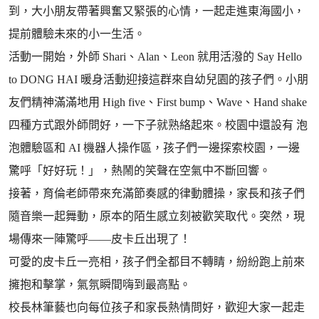
到，大小朋友帶著興奮又緊張的心情，一起走進東海國小，
提前體驗未來的小一生活。
活動一開始，外師 Shari、Alan、Leon 就用活潑的 Say Hello
to DONG HAI 暖身活動迎接這群來自幼兒園的孩子們。小朋
友們精神滿滿地用 High five、First bump、Wave、Hand shake
四種方式跟外師問好，一下子就熟絡起來。校園中還設有 泡
泡體驗區和 AI 機器人操作區，孩子們一邊探索校園，一邊
驚呼「好好玩！」，熱鬧的笑聲在空氣中不斷回響。
接著，育倫老師帶來充滿節奏感的律動體操，家長和孩子們
隨音樂一起舞動，原本的陌生感立刻被歡笑取代。突然，現
場傳來一陣驚呼——皮卡丘出現了！
可愛的皮卡丘一亮相，孩子們全都目不轉睛，紛紛跑上前來
擁抱和擊掌，氣氛瞬間嗨到最高點。
校長林筆藝也向每位孩子和家長熱情問好，歡迎大家一起走