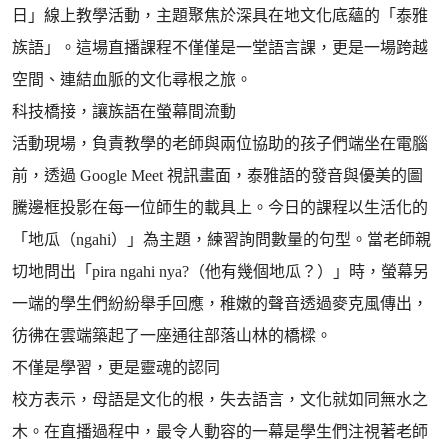
日」線上教學活動，主題聚焦於深具在地文化底蘊的「泰雅
族語」。這場直播課程不僅僅是一堂語言課，更是一場跨越
空間、連結血脈的文化尋根之旅。
科技橋接，讓族語在螢幕間流動
活動現場，負責教學的老師與兩位協助的孩子們端坐在電腦
前，透過 Google Meet 視訊畫面，泰雅語的發音與優美的圖
騰邊框投影在每一位師生的載具上。今日的課程以生活化的
「地瓜（ngahi）」為主題，練習詢問數量的句型。當老師親
切地問出「pira ngahi nya?（他有幾個地瓜？）」時，螢幕另
一端的學生們紛紛舉手回應，稚嫩的聲音透過麥克風傳出，
彷彿在雲端築起了一座通往部落山林的橋樑。
不僅是學習，更是靈魂的認同
校方表示，母語是文化的根，失去語言，文化就如同無水之
木。在直播過程中，最令人動容的一幕是學生們注視著老師