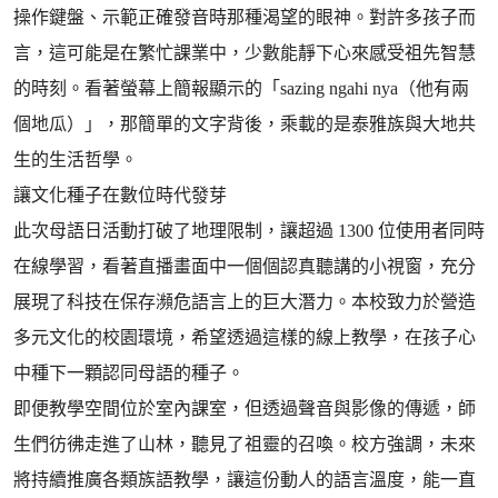
操作鍵盤、示範正確發音時那種渴望的眼神。對許多孩子而
言，這可能是在繁忙課業中，少數能靜下心來感受祖先智慧
的時刻。看著螢幕上簡報顯示的「sazing ngahi nya（他有兩
個地瓜）」，那簡單的文字背後，乘載的是泰雅族與大地共
生的生活哲學。
讓文化種子在數位時代發芽
此次母語日活動打破了地理限制，讓超過 1300 位使用者同時
在線學習，看著直播畫面中一個個認真聽講的小視窗，充分
展現了科技在保存瀕危語言上的巨大潛力。本校致力於營造
多元文化的校園環境，希望透過這樣的線上教學，在孩子心
中種下一顆認同母語的種子。
即便教學空間位於室內課室，但透過聲音與影像的傳遞，師
生們彷彿走進了山林，聽見了祖靈的召喚。校方強調，未來
將持續推廣各類族語教學，讓這份動人的語言溫度，能一直