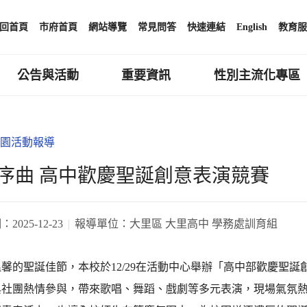
回首頁
市府首頁
網站導覽
常見問答
快速連結
English
教育服
公告與活動
重要資訊
性別主流化專區
園活動報導
序曲 高中歡慶聖誕創意表演競賽
期：
2025-12-23
報導單位：
大里區 大里高中 學務處訓育組
馨的聖誕佳節，本校於12/29在活動中心舉辦「高中部歡慶聖
與社團熱情參與，帶來歌唱、舞蹈、戲劇等多元表演，現場氣氛