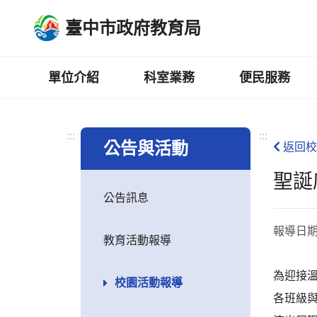
跳
臺中市政府教育局
到
主
要
內
單位介紹
科室業務
便民服務
容
區
:::
:::
公告與活動
返回校
聖誕
公告訊息
報導日
教育活動報導
為迎接溫
校園活動報導
各班級