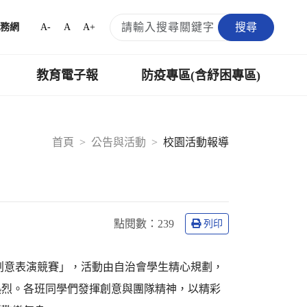
搜尋
A-
A
A+
務網
教育電子報
防疫專區(含紓困專區)
首頁
公告與活動
校園活動報導
點閱數：
239
列印
誕創意表演競賽」，活動由自治會學生精心規劃，
熱烈。各班同學們發揮創意與團隊精神，以精彩