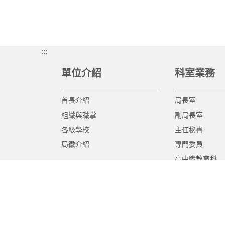
:::
單位介紹
科室業務
首長介紹
局長室
組織與職掌
副局長室
各級學校
主任秘書
局徽介紹
專門委員
高中職教育科
國中教育科
國小教育科
幼兒教育科
終身教育科