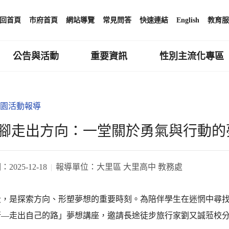
回首頁
市府首頁
網站導覽
常見問答
快速連結
English
教育服
公告與活動
重要資訊
性別主流化專區
園活動報導
腳走出方向：一堂關於勇氣與行動的
期：
2025-12-18
報導單位：
大里區 大里高中 教務處
段，是探索方向、形塑夢想的重要時刻。為陪伴學生在迷惘中尋
行—走出自己的路」夢想講座，邀請長途徒步旅行家劉又誠蒞校