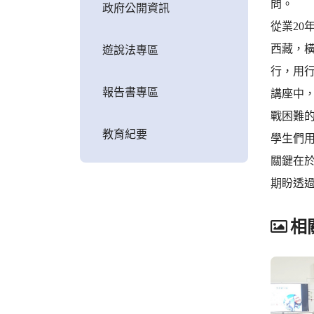
問。
政府公開資訊
從業2
西藏，
遊說法專區
行，用
報告書專區
講座中
戰困難
教育紀要
學生們
關鍵在
期盼透
相