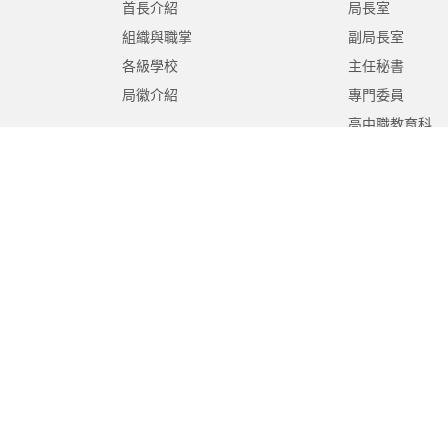
首長介紹
局長室
組織與職掌
副局長室
各級學校
主任秘書
局徽介紹
專門委員
高中職教育科
國中教育科
國小教育科
幼兒教育科
終身教育科
特殊教育科
課程教學科
體育保健科
工程營繕科
秘書室
學生事務室
人事室