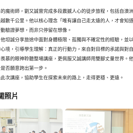
0年的魔術師，劉又誠曾完成多段震撼人心的徒步旅程，包括自澳
橫越數千公里。他以核心理念「唯有讓自己走太遠的人，才會知
行動驗證夢想，而非只停留在想像。
，他坦誠分享旅途中面對身體極限、孤獨與不確定性的經驗，並
的心境，引導學生理解：真正的行動力，來自對目標的承諾與對
用羨慕的眼神聆聽整場講座，更佩服又誠講師用雙腳丈量世界。
於是否願意跨出第一步。
過此次講座，協助學生在探索未來的路上，走得更穩、更遠。
關照片