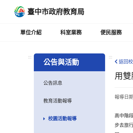
跳
臺中市政府教育局
到
主
要
內
單位介紹
科室業務
便民服務
容
區
:::
:::
公告與活動
返回校
用雙
公告訊息
報導日
教育活動報導
高中階
校園活動報導
步去旅