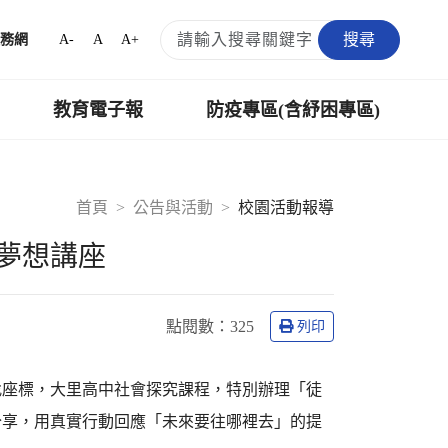
搜尋
A-
A
A+
務網
教育電子報
防疫專區(含紓困專區)
首頁
公告與活動
校園活動報導
夢想講座
點閱數：
325
列印
找座標，大里高中社會探究課程，特別辦理「徒
分享，用真實行動回應「未來要往哪裡去」的提