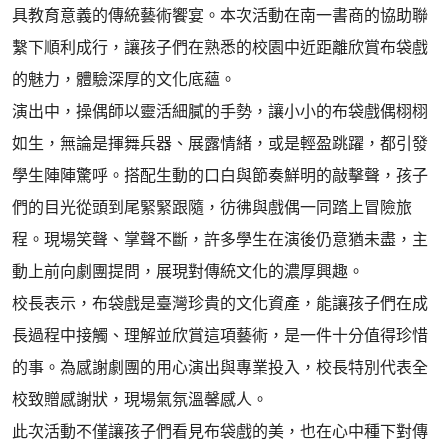
具教育意義的傳統藝術饗宴。本次活動在南一書商的協助聯
繫下順利成行，讓孩子們在熟悉的校園中近距離欣賞布袋戲
的魅力，體驗深厚的文化底蘊。
演出中，操偶師以靈活細膩的手勢，讓小小的布袋戲偶栩栩
如生，無論是揮舞兵器、展露情緒，或是輕盈跳躍，都引發
學生陣陣驚呼。搭配生動的口白與節奏鮮明的敲擊聲，孩子
們的目光從頭到尾緊緊跟隨，彷彿與戲偶一同踏上冒險旅
程。現場笑聲、掌聲不斷，許多學生在演後仍意猶未盡，主
動上前向劇團提問，展現對傳統文化的濃厚興趣。
校長表示，布袋戲是臺灣珍貴的文化資產，能讓孩子們在成
長過程中接觸、理解並欣賞這項藝術，是一件十分值得珍惜
的事。為感謝劇團的用心演出與專業投入，校長特別代表全
校致贈感謝狀，現場氣氛溫馨感人。
此次活動不僅讓孩子們看見布袋戲的美，也在心中種下對傳