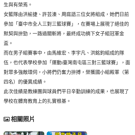
生與有榮焉。
女籃隊由洪榆捷、許芸溱、周庭語三位女將組成，她們日前
參加「臺中市全人三對三籃球賽」，在賽場上展現了絕佳的
默契與拚勁，一路過關斬將，最終成功摘下女子組冠軍金
盃。
而在男子組賽事中，由馬維宏、李宇凡、洪銘鈞組成的隊
伍，也代表學校參加「運動i臺灣南屯區三對三籃球賽」，面
對眾多強敵環伺，小將們仍奮力拚搏，榮獲國小組殿軍（第
四名）的優異成績。
此次佳績是教練團與球員們平日辛勤訓練的成果，也展現了
學校在體育教育上的扎實根基。
相關照片