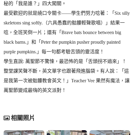
秘的「我是誰？」四大闖關。
最受歡迎的就是繞口令關卡——學生們努力唸著：「Six silly
skeletons sing softly.（六具愚蠢的骷髏輕聲歌唱）」結果一
唸，全班笑倒一片；還有「Brave bats bounce between big
black barns.」和「Peter the pumpkin pusher proudly painted
purple pumpkins.」每一句都考驗舌頭的靈活度！
學生直說: 萬聖節不驚悚，最恐怖的是「舌頭拐不過來」！
整堂課笑聲不斷，英文單字也跟著飛進腦袋。有人說：「這
是我第一次被骷髏教會英文！」Teacher Vee 果然有魔法，讓
萬聖節變成最嗨的英文派對！
相關照片