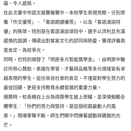
蘊，令人感佩。
在此次臺中市語文競賽複賽中，本校學生表現亮眼，分別榮
獲「作文優等」、「客語朗讀優等」，以及「客語演說特
優」的殊榮。特別是在客語演說項目中，選手以流利且充滿
感情的語調，傳遞出對客家文化的認同與熱愛，獲得評審高
度肯定，為校爭光。
同時，也特別頒發了「明原多元智能獎學金」，由明原中醫
診所熱心贊助，表揚在學習、才藝與品格等多元領域皆有卓
越表現的學生。這份來自社會的肯定，不僅是對學生努力的
最佳回饋，更是支持教育永續發展的重要力量。
頒獎時，校長親自上台為得獎學生披上榮耀，並深情勉勵全
體學生：「你們的努力與堅持，是這個校園最動人的風
景。」現場掌聲不斷，師生們眼中閃爍著感動與驕傲的光
芒。