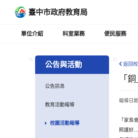
跳
臺中市政府教育局
到
主
要
內
單位介紹
科室業務
便民服務
容
區
:::
:::
公告與活動
返回校
「銅
公告訊息
報導日
教育活動報導
「家長
校園活動報導
照護好