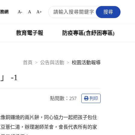
搜尋
A-
A
A+
務網
教育電子報
防疫專區(含紓困專區)
首頁
公告與活動
校園活動報導
 -1
點閱數：
257
列印
就像銅鑼燒的兩片餅，同心協力一起把孩子包住
紅豆薏仁湯，辦理謝師茶會，會長代表所有的家