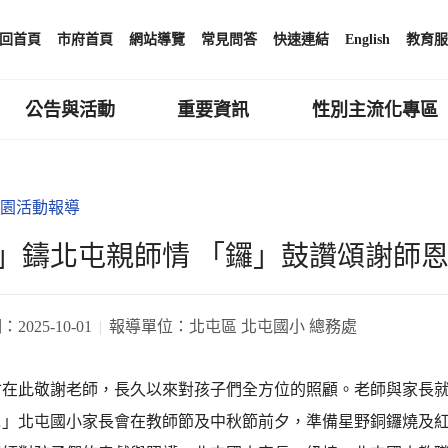
回首頁
市府首頁
網站導覽
常見問答
快速連結
English
教育服
公告與活動
重要資訊
性別主流化專區
園活動報導
」鑄北屯親師情 「鑼」鼓讚頌謝師恩」
期：
2025-10-01
報導單位：
北屯區 北屯國小 總務處
會在此敬謝老師，長久以來對孩子們全方位的照顧。老師與家長
…」北屯國小家長會在教師節及中秋節前夕，準備星野銅鑼燒及