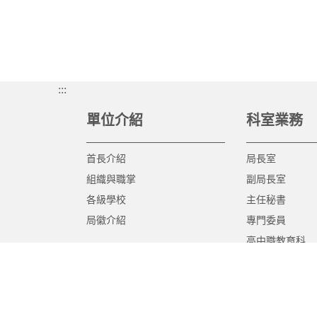
:::
單位介紹
科室業務
首長介紹
局長室
組織與職掌
副局長室
各級學校
主任秘書
局徽介紹
專門委員
高中職教育科
國中教育科
國小教育科
幼兒教育科