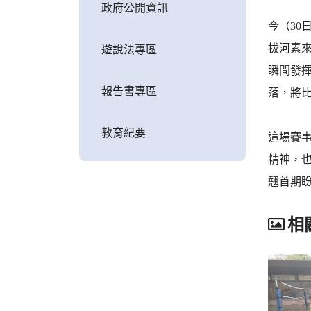
政府公開資訊
今（3
拔河素
遊說法專區
瞬間發
報告書專區
落，將
教育紀要
這場賽
精神，
翹首期
相