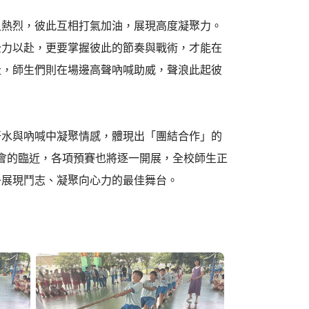
又熱烈，彼此互相打氣加油，展現高度凝聚力。
全力以赴，更要掌握彼此的節奏與戰術，才能在
扯，師生們則在場邊高聲吶喊助威，聲浪此起彼
汗水與吶喊中凝聚情感，體現出「團結合作」的
動會的臨近，各項預賽也將逐一開展，全校師生正
子展現鬥志、凝聚向心力的最佳舞台。