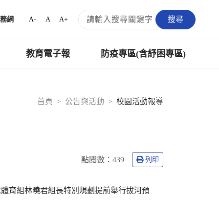
搜尋
A-
A
A+
務網
教育電子報
防疫專區(含紓困專區)
首頁
公告與活動
校園活動報導
點閱數：
439
列印
處體育組林曉君組長特別規劃提前舉行拔河預