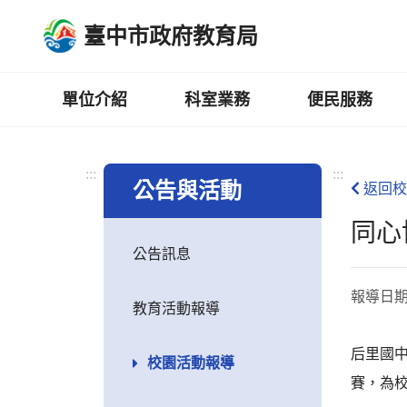
跳
臺中市政府教育局
到
主
要
內
單位介紹
科室業務
便民服務
容
區
:::
:::
公告與活動
返回校
同心
公告訊息
報導日
教育活動報導
后里國
校園活動報導
賽，為