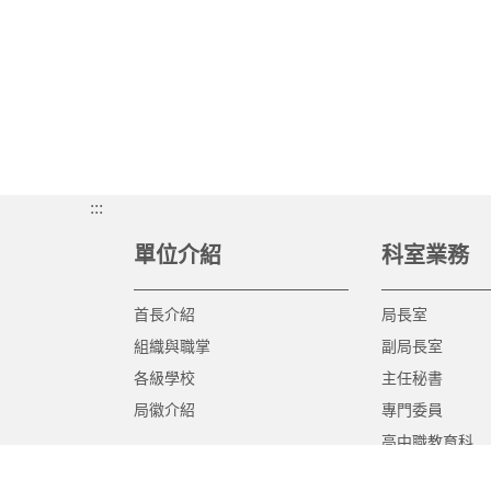
:::
單位介紹
科室業務
首長介紹
局長室
組織與職掌
副局長室
各級學校
主任秘書
局徽介紹
專門委員
高中職教育科
國中教育科