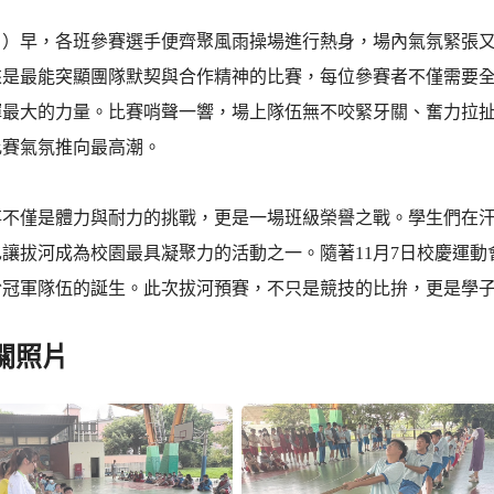
0日）早，各班參賽選手便齊聚風雨操場進行熱身，場內氣氛緊張
來是最能突顯團隊默契與合作精神的比賽，每位參賽者不僅需要
揮最大的力量。比賽哨聲一響，場上隊伍無不咬緊牙關、奮力拉
比賽氣氛推向最高潮。
事不僅是體力與耐力的挑戰，更是一場班級榮譽之戰。學生們在
也讓拔河成為校園最具凝聚力的活動之一。隨著11月7日校慶運
盼冠軍隊伍的誕生。此次拔河預賽，不只是競技的比拚，更是學
關照片