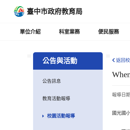
跳
臺中市政府教育局
到
主
要
內
單位介紹
科室業務
便民服務
容
區
:::
:::
公告與活動
返回校
Whe
公告訊息
報導日
教育活動報導
國光國
校園活動報導