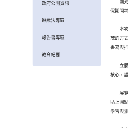
國光國小
政府公開資訊
假期間
遊說法專區
本次展
報告書專區
茂的方
書寫與
教育紀要
立體作
核心，
展覽期
貼上圓
學習與