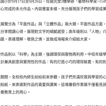
於9月17日至9月26日，在國光堂2樓舉辦「藝想科學家~1
精心完成的多元作品。內容豐富多樣，充分展現孩子們的學習成
覽分為「平面作品」與「立體作品」兩大類。平面作品方面，
式分享閱讀心得，展現對文字的細膩感受；高年級則以「人物」
插圖，表達理解、敬佩之情，並做成海報來介紹給大家。
品則以「科學」為主題，強調環保與廢物再利用。中低年級學
設計兼具創意與實用性的作品：有的打造小巧的環保裝置，有的
間，全校校內師生紛紛前來參觀，孩子們充滿欣賞與學習的心
點貼紙，來表達對作品的喜愛與讚美。這場暑假作業展不僅看見
素養教育上的用心。