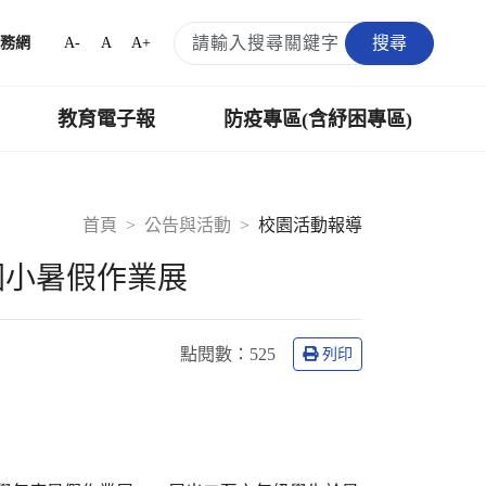
搜尋
A-
A
A+
務網
教育電子報
防疫專區(含紓困專區)
首頁
公告與活動
校園活動報導
~國光國小暑假作業展
點閱數：
525
列印