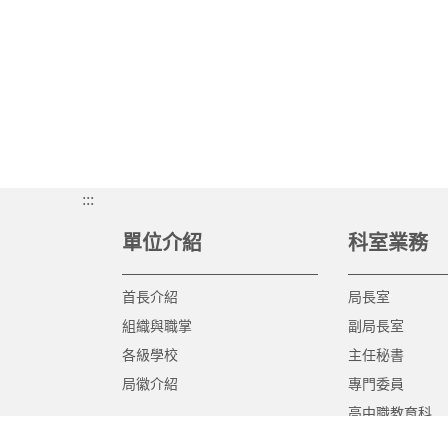
:::
單位介紹
科室業務
首長介紹
局長室
組織與職掌
副局長室
各級學校
主任秘書
局徽介紹
專門委員
高中職教育科
國中教育科