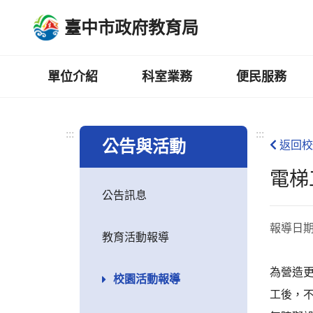
跳
臺中市政府教育局
到
主
要
內
單位介紹
科室業務
便民服務
容
區
:::
:::
公告與活動
返回校
電梯
公告訊息
報導日
教育活動報導
為營造
校園活動報導
工後，