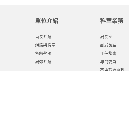
:::
單位介紹
科室業務
首長介紹
局長室
組織與職掌
副局長室
各級學校
主任秘書
局徽介紹
專門委員
高中職教育科
國中教育科
國小教育科
幼兒教育科
終身教育科
特殊教育科
課程教學科
體育保健科