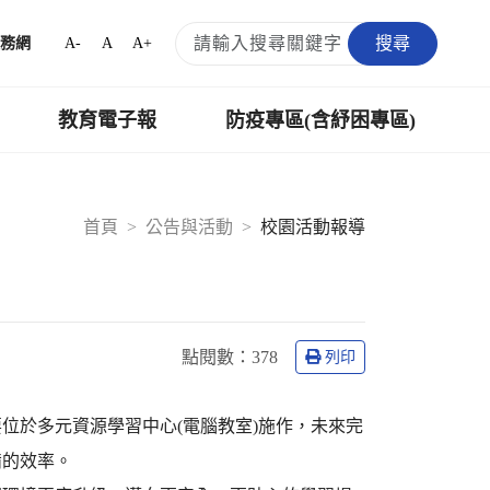
搜尋
A-
A
A+
務網
教育電子報
防疫專區(含紓困專區)
首頁
公告與活動
校園活動報導
程
點閱數：
378
列印
位於多元資源學習中心(電腦教室)施作，未來完
備的效率。