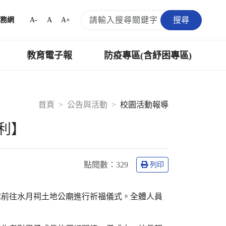
搜尋
A-
A
A+
務網
教育電子報
防疫專區(含紓困專區)
首頁
公告與活動
校園活動報導
利】
點閱數：
329
列印
隊前往水月祠土地公廟進行祈福儀式。全體人員