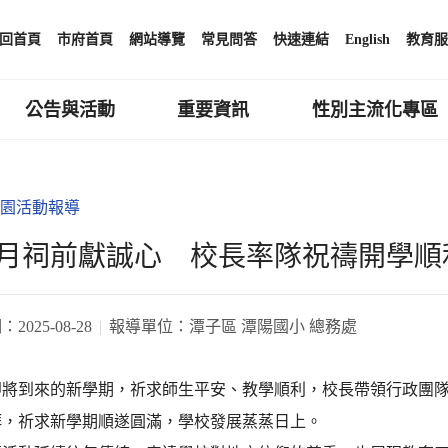
回首頁
市府首頁
網站導覽
常見問答
快速連結
English
教育服
公告與活動
重要資訊
性別主流化專區
園活動報導
月祠前獻誠心 校長率隊祝禱開學順
期：
2025-08-28
報導單位：
潭子區 潭陽國小 總務處
即將到來的新學期，祈求師生平安、教學順利，校長帶領行政團
拜，祈求新學期順遂圓滿，學校發展蒸蒸日上。