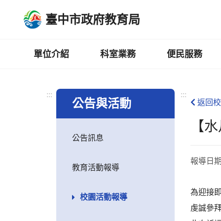
跳
臺中市政府教育局
到
主
要
內
單位介紹
科室業務
便民服務
容
區
:::
:::
公告與活動
返回校
【水
公告訊息
報導日
教育活動報導
為迎接
校園活動報導
虔誠參