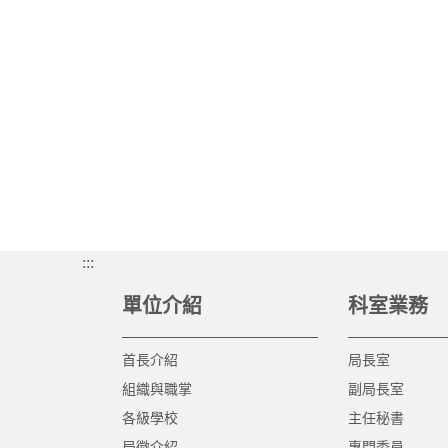
:::
單位介紹
科室業務
首長介紹
局長室
組織與職掌
副局長室
各級學校
主任秘書
局徽介紹
專門委員