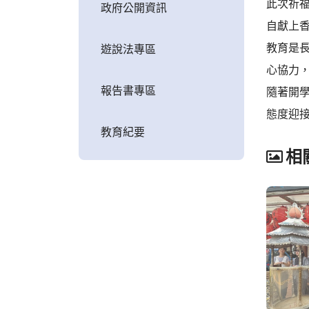
此次祈
政府公開資訊
自獻上
教育是
遊說法專區
心協力
報告書專區
隨著開
態度迎
教育紀要
相