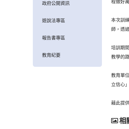
程做好
政府公開資訊
本次訓
遊說法專區
師，透
報告書專區
培訓期
教育紀要
教學的
教育單
立信心
藉此提
相