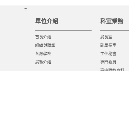
:::
單位介紹
科室業務
首長介紹
局長室
組織與職掌
副局長室
各級學校
主任秘書
局徽介紹
專門委員
高中職教育科
國中教育科
國小教育科
幼兒教育科
終身教育科
特殊教育科
課程教學科
體育保健科