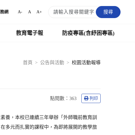
搜尋
A-
A
A+
務網
教育電子報
防疫專區(含紓困專區)
首頁
公告與活動
校園活動報導
幕
點閱數：
363
列印
業素養，本校已連續三年舉辦「外師職前教育訓
，在多元而扎實的課程中，為即將展開的教學旅