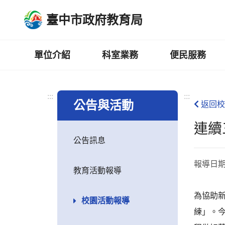
跳
臺中市政府教育局
到
主
要
內
單位介紹
科室業務
便民服務
容
區
:::
:::
公告與活動
返回校
連續
公告訊息
報導日
教育活動報導
為協助
校園活動報導
練」。