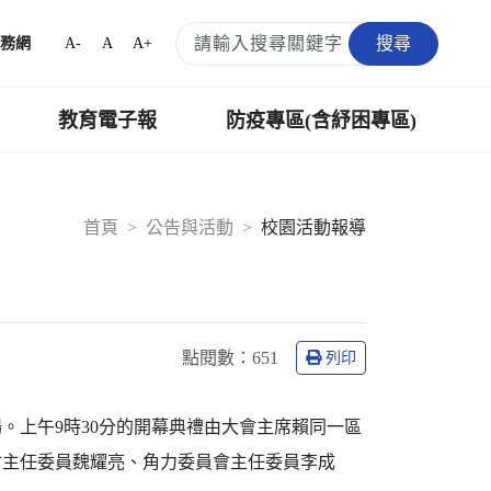
搜尋
A-
A
A+
務網
教育電子報
防疫專區(含紓困專區)
首頁
公告與活動
校園活動報導
點閱數：
651
列印
場。上午9時30分的開幕典禮由大會主席賴同一區
會主任委員魏耀亮、角力委員會主任委員李成