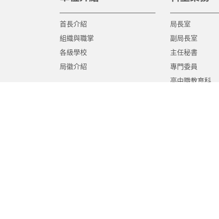
首長介紹
局長室
組織與職掌
副局長室
各級學校
主任秘書
局徽介紹
專門委員
高中職教育科
國中教育科
國小教育科
幼兒教育科
終身教育科
特殊教育科
課程教學科
體育保健科
工程營繕科
秘書室