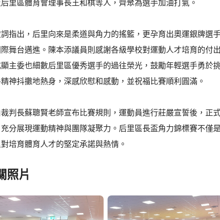
及后里區體育會理事長王和棋等人，齊聚為選手加油打氣。
致詞指出，后里向來是柔道與角力的搖籃，更孕育出奧運銀牌選
國際舞台邁進。陳本添議員則感謝各級學校對運動人才培育的付
成顯主委也細數后里區優秀選手的過往榮光，鼓勵年輕選手勇於
手精神抖擻地熱身，深感欣慰和感動，並祝福比賽順利圓滿。
由裁判長蘇聰賢老師宣布比賽規則，運動員進行莊嚴宣誓後，正
，充分展現運動精神與團隊凝聚力。后里區長盃角力錦標賽不僅
里對培育體育人才的堅定承諾與熱情。
關照片