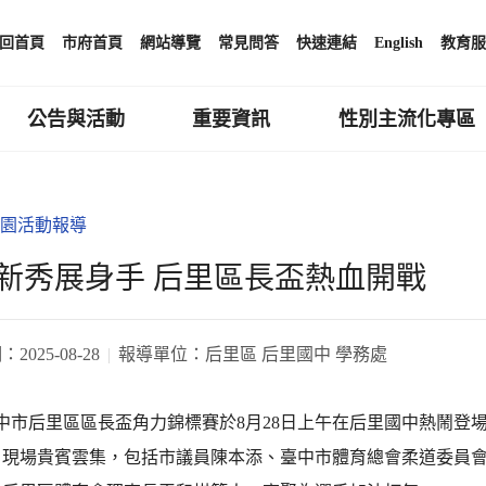
回首頁
市府首頁
網站導覽
常見問答
快速連結
English
教育服
公告與活動
重要資訊
性別主流化專區
園活動報導
新秀展身手 后里區長盃熱血開戰
期：
2025-08-28
報導單位：
后里區 后里國中 學務處
臺中市后里區區長盃角力錦標賽於8月28日上午在后里國中熱鬧登
，現場貴賓雲集，包括市議員陳本添、臺中市體育總會柔道委員