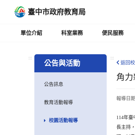
跳
臺中市政府教育局
到
主
要
內
單位介紹
科室業務
便民服務
容
區
:::
:::
公告與活動
返回校
角力
公告訊息
報導日
教育活動報導
114年
校園活動報導
長主持