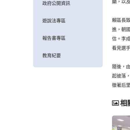
顯，以
政府公開資訊
賴區長
遊說法專區
進，朝
報告書專區
信。李
看見選
教育紀要
隨後，
起彼落
徵著后
相