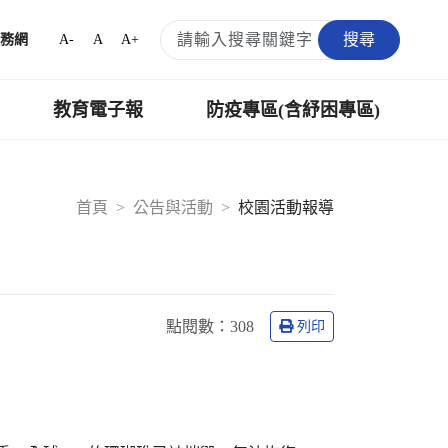
搜尋
A-
A
A+
務網
教育電子報
防疫專區(含紓困專區)
首頁
公告與活動
校園活動報導
點閱數：
308
列印