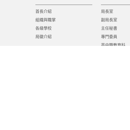
首長介紹
局長室
組織與職掌
副局長室
各級學校
主任秘書
局徽介紹
專門委員
高中職教育科
國中教育科
國小教育科
幼兒教育科
終身教育科
特殊教育科
課程教學科
體育保健科
工程營繕科
秘書室
學生事務室