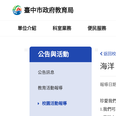
跳
臺中市政府教育局
到
主
要
內
單位介紹
科室業務
便民服務
容
區
:::
:::
公告與活動
返回校
海洋
公告訊息
報導日
教育活動報導
珍愛我們
校園活動報導
1.我們