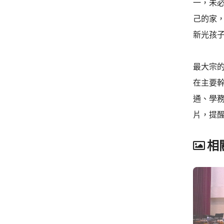
一，未
己的家
新光孩
最大宗
在主要幹
通、學
片，提
相