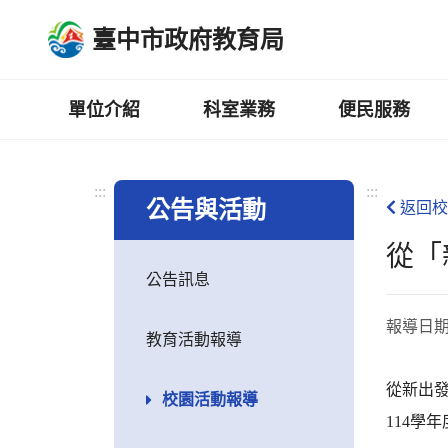
跳
臺中市政府教育局
到
主
要
內
單位介紹
科室業務
便民服務
容
區
:::
:::
公告與活動
返回校
從「
公告訊息
報導日
教育活動報導
從新出
校園活動報導
114學