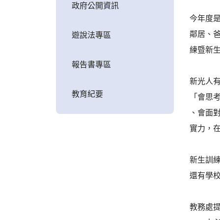
政府公開資訊
今年度
鄰居、
遊說法專區
練暨新
報告書專區
新光人有
教育紀要
「會思
、會面
實力，
新生訓
還有學
教務處