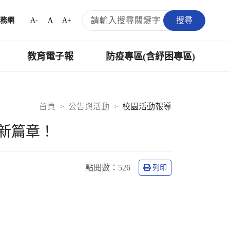
搜尋
A-
A
A+
務網
教育電子報
防疫專區(含紓困專區)
首頁
公告與活動
校園活動報導
新篇章！
點閱數：
526
列印