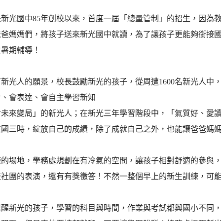
是新光國中85年創校以來，首度一屆「總量管制」的招生，因為
爸爸媽媽們，將孩子送來新光國中就讀，為了讓孩子更能夠銜接
生暑期輔導！
新光人的願景，校長鼓勵新光的孩子，從周遭1600名新光人中
考、會表達、會自主學習新知
對未來變局」的新光人；在新光三年學習階段中，「氣質好、愛
在國三時，綻放自己的成績，除了成就自己之外，也能讓爸爸媽
練的場地，學務處規劃在有冷氣的空間，讓孩子相對舒適的參與
校社團的表演，還有有獎徵答！不然一整個早上的新生訓練，可
提醒新光的孩子，學習的科目與時間，作業與考試都與國小不同