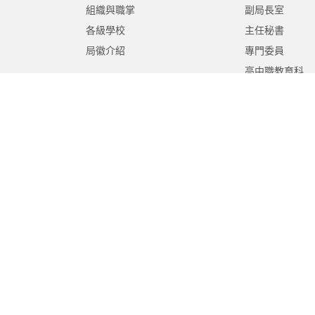
組織與職掌
副局長室
各級學校
主任秘書
局徽介紹
專門委員
高中職教育科
國中教育科
國小教育科
幼兒教育科
終身教育科
特殊教育科
課程教學科
體育保健科
工程營繕科
秘書室
學生事務室
人事室