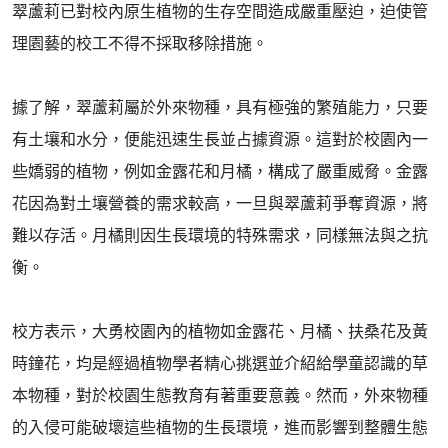
翠蘆莉已對校內原生植物的生存空間造成嚴重壓迫，迫使管
理園藝的校工不得不採取移除措施。
據了解，翠蘆莉屬於外來物種，具有極強的繁殖能力，只要
有土壤和水分，便能迅速生長並占據資源。這對於校園內一
些嬌弱的植物，例如金露花和月橘，構成了嚴重威脅。金露
花因為對土壤營養的需求較高，一旦與翠蘆莉爭奪資源，將
難以存活。月橘則因生長環境的特殊需求，同樣無法與之抗
衡。
校方表示，大勇校園內的植物如金露花、月橘、扶桑花及黃
時鐘花，均是經過植物學者精心挑選並介紹給學童認識的草
本物種，對於校園生態教育有著重要意義。然而，外來物種
的入侵可能破壞這些植物的生長環境，進而影響到整體生態