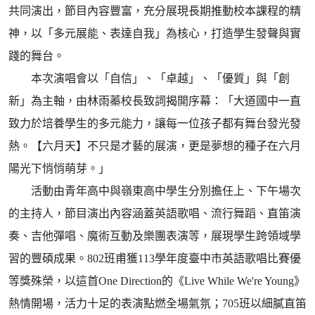
共同演出，節目內容豐富，充分展現長期推動校本課程的精
神，以「多元展能、表達自我」為核心，打造學生發聲與實
踐的舞台。
本次演唱會以「自信」、「卓越」、「優質」與「創
新」為主軸，由林雨蓁校長致詞揭開序幕：「大道國中一直
致力於培養學生的多元能力，讓每一位孩子都有舞台發光發
熱。【六月天】不只是才藝的展演，更是夢想的種子在六月
陽光下悄悄萌芽。」
活動由青年高中與嶺東高中學生分別擔任上、下午場次
的主持人，節目演出內容涵蓋英語歌唱、流行舞蹈、直笛演
奏、吉他彈唱、魔術互動及樂團表演等，展現學生跨領域學
習的豐碩成果。802班甫獲113學年度臺中市英語歌唱比賽優
等獎殊榮，以這首One Direction的《Live While We're Young》
熱情開場，活力十足的表演點燃全場氣氛；705班以細膩直笛