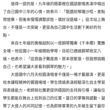
值得一提的是，九年級的簡慕橙在國語歌唱表演中唱出
了自己國中三年的心情。她表示：「甄選前喉嚨沙啞，差點
想放棄，但後來慢慢調整狀態，還好沒退縮。」這次站上舞
台，不僅是一次突破，更是為自己國中生活劃下美好的句
點。
來自七年級的黃楷喆則以一首鋼琴獨奏《千本櫻》驚艷
全場。他從國小一年級開始學琴，目前已通過鋼琴檢定八
級。他表示：「這首曲子難度高，原本很緊張，但我想挑戰
自己，也希望讓大家看到鋼琴的魅力。」
大道國中六月天校園演唱會不僅是一場才藝展演，更是
校本課程精神的實踐場域。學生透過表演經驗深化自主學習
與表達能力，老師與社團更提供穩固的支持與引導，讓每位
學生都能在舞台上找到自己的位置。當日的掌聲與感動，凝
聚了大道人的共同記憶，也為即將畢業的九年級生留下最珍