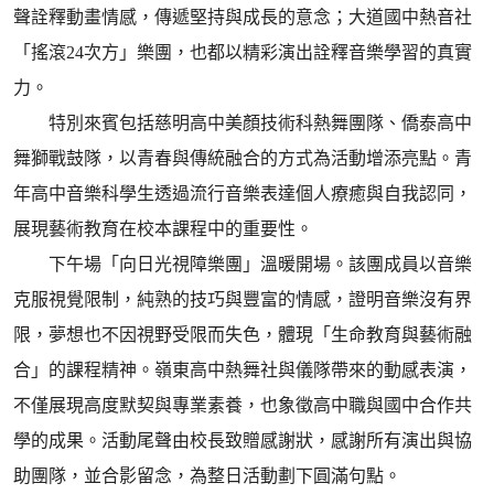
聲詮釋動畫情感，傳遞堅持與成長的意念；大道國中熱音社
「搖滾24次方」樂團，也都以精彩演出詮釋音樂學習的真實
力。
特別來賓包括慈明高中美顏技術科熱舞團隊、僑泰高中
舞獅戰鼓隊，以青春與傳統融合的方式為活動增添亮點。青
年高中音樂科學生透過流行音樂表達個人療癒與自我認同，
展現藝術教育在校本課程中的重要性。
下午場「向日光視障樂團」溫暖開場。該團成員以音樂
克服視覺限制，純熟的技巧與豐富的情感，證明音樂沒有界
限，夢想也不因視野受限而失色，體現「生命教育與藝術融
合」的課程精神。嶺東高中熱舞社與儀隊帶來的動感表演，
不僅展現高度默契與專業素養，也象徵高中職與國中合作共
學的成果。活動尾聲由校長致贈感謝狀，感謝所有演出與協
助團隊，並合影留念，為整日活動劃下圓滿句點。