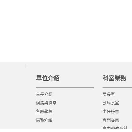
:::
單位介紹
科室業務
首長介紹
局長室
組織與職掌
副局長室
各級學校
主任秘書
局徽介紹
專門委員
高中職教育科