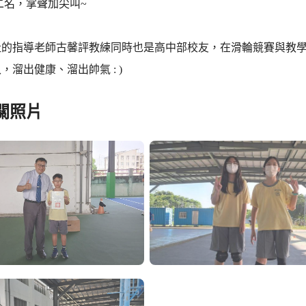
二名，掌聲加尖叫~
社的指導老師古馨評教練同時也是高中部校友，在滑輪競賽與教
，溜出健康、溜出帥氣 : )
關照片