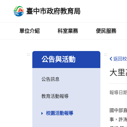
跳
臺中市政府教育局
到
主
要
內
單位介紹
科室業務
便民服務
容
區
:::
:::
公告與活動
返回校
大里
公告訊息
報導日
教育活動報導
國中部
校園活動報導
事，許洧