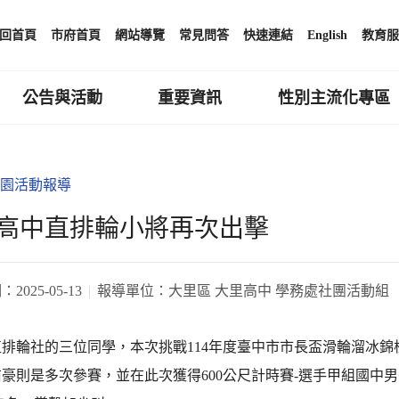
回首頁
市府首頁
網站導覽
常見問答
快速連結
English
教育服
公告與活動
重要資訊
性別主流化專區
園活動報導
高中直排輪小將再次出擊
期：
2025-05-13
報導單位：
大里區 大里高中 學務處社團活動組
直排輪社的三位同學，本次挑戰114年度臺中市市長盃滑輪溜冰
豪則是多次參賽，並在此次獲得600公尺計時賽-選手甲組國中男子