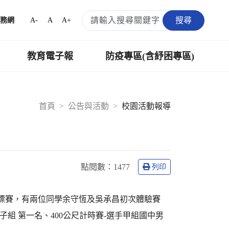
搜尋
A-
A
A+
務網
教育電子報
防疫專區(含紓困專區)
首頁
公告與活動
校園活動報導
點閱數：
1477
列印
錦標賽，有兩位同學余守恆及吳承昌初次體驗賽
組 第一名、400公尺計時賽-選手甲組國中男