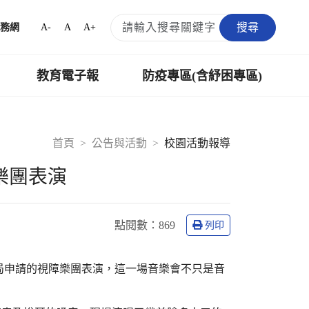
搜尋
A-
A
A+
務網
教育電子報
防疫專區(含紓困專區)
首頁
公告與活動
校園活動報導
障樂團表演
點閱數：
869
列印
勞工局申請的視障樂團表演，這一場音樂會不只是音