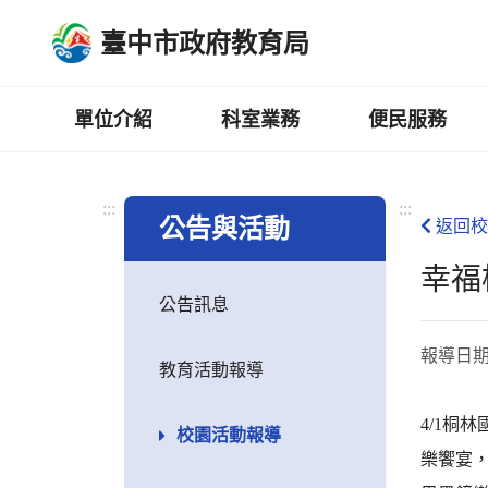
跳
臺中市政府教育局
到
主
要
內
單位介紹
科室業務
便民服務
容
區
:::
:::
公告與活動
返回校
幸福
公告訊息
報導日
教育活動報導
4/1桐
校園活動報導
樂饗宴