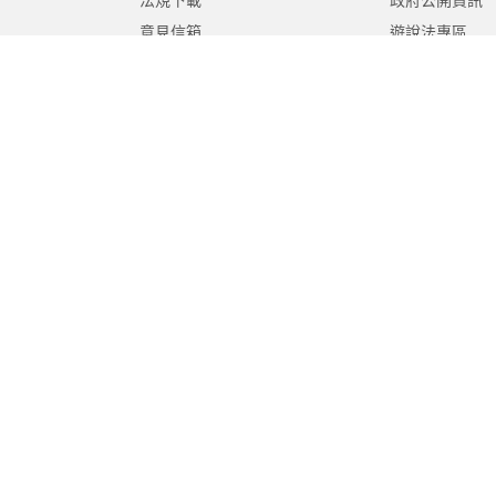
法規下載
政府公開資訊
意見信箱
遊說法專區
報告書專區
教育紀要