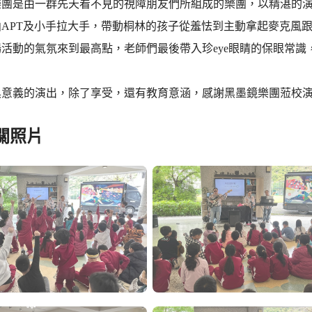
樂團是由一群先天看不見的視障朋友們所組成的樂團，以精湛的
曲APT及小手拉大手，帶動桐林的孩子從羞怯到主動拿起麥克風
場活動的氣氛來到最高點，老師們最後帶入珍eye眼睛的保眼常
具意義的演出，除了享受，還有教育意涵，感謝黑墨鏡樂團蒞校演
關照片