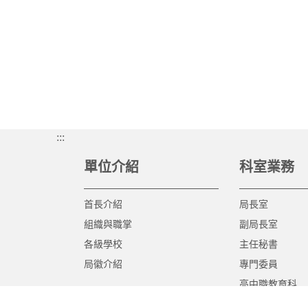
:::
單位介紹
科室業務
首長介紹
局長室
組織與職掌
副局長室
各級學校
主任秘書
局徽介紹
專門委員
高中職教育科
國中教育科