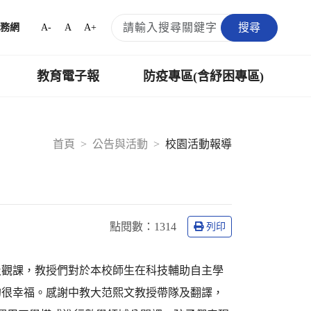
搜尋
A-
A
A+
務網
教育電子報
防疫專區(含紓困專區)
首頁
公告與活動
校園活動報導
點閱數：
1314
列印
及觀課，教授們對於本校師生在科技輔助自主學
的很幸福。感謝中教大范熙文教授帶隊及翻譯，