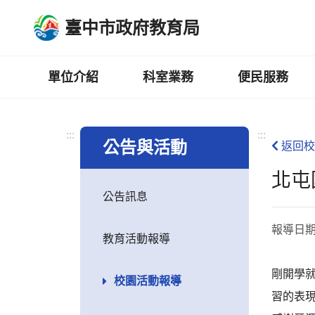
跳
臺中市政府教育局
到
主
要
內
單位介紹
科室業務
便民服務
容
區
:::
:::
公告與活動
返回校
北屯
公告訊息
報導日
教育活動報導
剛開學
校園活動報導
習的表