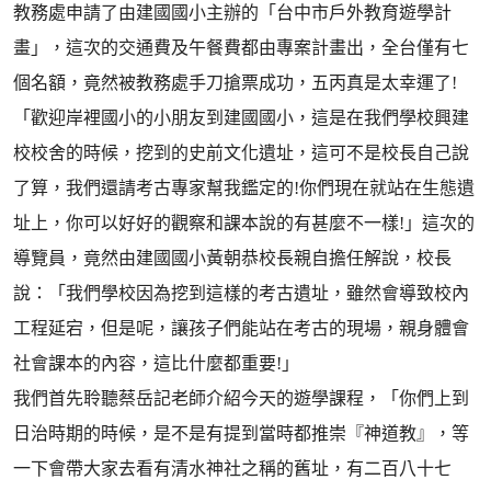
教務處申請了由建國國小主辦的「台中市戶外教育遊學計
畫」，這次的交通費及午餐費都由專案計畫出，全台僅有七
個名額，竟然被教務處手刀搶票成功，五丙真是太幸運了!
「歡迎岸裡國小的小朋友到建國國小，這是在我們學校興建
校校舍的時候，挖到的史前文化遺址，這可不是校長自己說
了算，我們還請考古專家幫我鑑定的!你們現在就站在生態遺
址上，你可以好好的觀察和課本說的有甚麼不一樣!」這次的
導覽員，竟然由建國國小黃朝恭校長親自擔任解說，校長
說：「我們學校因為挖到這樣的考古遺址，雖然會導致校內
工程延宕，但是呢，讓孩子們能站在考古的現場，親身體會
社會課本的內容，這比什麼都重要!」
我們首先聆聽蔡岳記老師介紹今天的遊學課程，「你們上到
日治時期的時候，是不是有提到當時都推崇『神道教』，等
一下會帶大家去看有清水神社之稱的舊址，有二百八十七