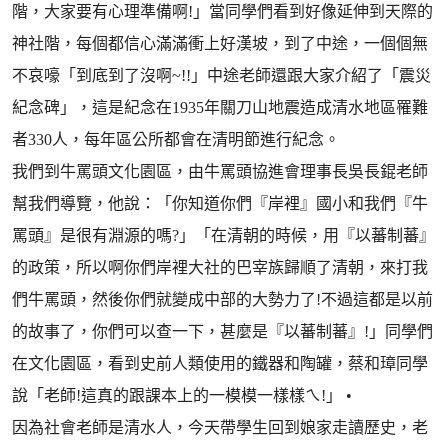
階，大家要有心理準備啊!」當同學們看到好像延伸到天際的
神社階，每個都信心滿滿衝上好漢坡，到了中途，一個個無
不哀嚎「到底到了沒啊~!!」中途老師還跟大家介紹了「震災
紀念碑」，這是紀念在1935年關刀山地震造成清水地區罹難
者330人，每年區公所都會在清明節進行紀念。
我們到牛罵頭文化園區，由牛罵頭協進會理事長吳長錕老師
幫我們導覽，他說：「你知道你們『岸裡』國小和我們『牛
罵頭』是很有淵源的嗎?」「在清朝的時候，用『以蕃制蕃』
的政策，所以啊你們岸裡大社的巴宰族歸順了清朝，來打我
們牛罵頭，然後你們就變成中部的大勢力了!不過這都是以前
的故事了，你們可以查一下，甚麼是『以蕃制蕃』!」同學們
在文化園區，看到史前人類使用的鐵器和陶罐，蔡和璋同學
說「老師!這真的跟課本上的一模模一樣樣ㄟ!」 •
因為社會老師是清水人，今天帶學生回到娘家走讀歷史，老