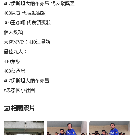
407伊斯坦大納布亦豐 代表獻獎盃
403陳實 代表獻錦旗
309王彥翔 代表領獎狀
個人獎項
大會MVP：410江貫語
最佳九人：
410葉穆
403蔡承恩
407伊斯坦大納布亦豐
#忠孝國小社團
相關照片