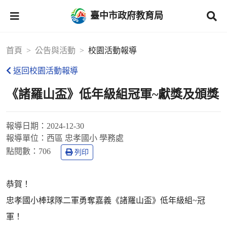
臺中市政府教育局
首頁
公告與活動
校園活動報導
返回校園活動報導
《諸羅山盃》低年級組冠軍~獻獎及頒獎
報導日期：
2024-12-30
報導單位：
西區 忠孝國小 學務處
點閱數：
706
列印
恭賀！
忠孝國小棒球隊二軍勇奪嘉義《諸羅山盃》低年級組~冠
軍！