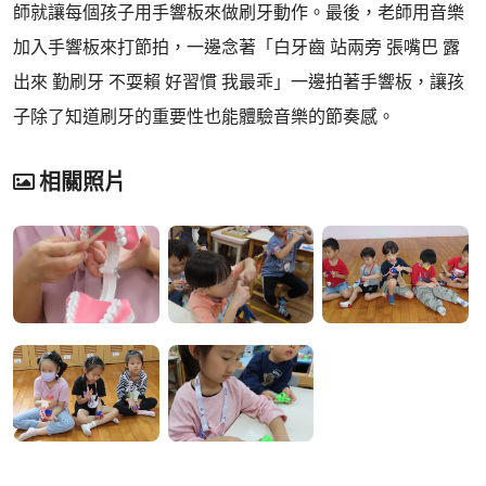
師就讓每個孩子用手響板來做刷牙動作。最後，老師用音樂
加入手響板來打節拍，一邊念著「白牙齒 站兩旁 張嘴巴 露
出來 勤刷牙 不耍賴 好習慣 我最乖」一邊拍著手響板，讓孩
子除了知道刷牙的重要性也能體驗音樂的節奏感。
相關照片