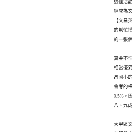
這個活
經成為
【文昌
的幫忙
的一張
真金不
相當優異
昌國小
會考的標
0.5%
八、九
大甲區