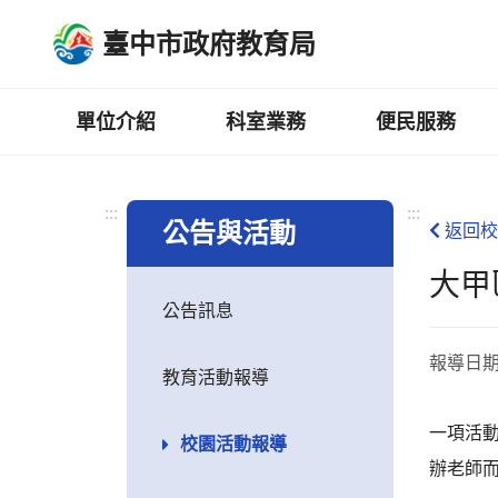
跳
臺中市政府教育局
到
主
要
內
單位介紹
科室業務
便民服務
容
區
:::
:::
公告與活動
返回校
大甲
公告訊息
報導日
教育活動報導
一項活動
校園活動報導
辦老師