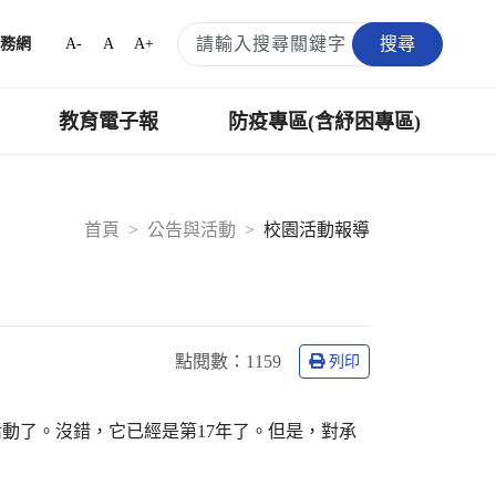
搜尋
A-
A
A+
務網
教育電子報
防疫專區(含紓困專區)
首頁
公告與活動
校園活動報導
點閱數：
1159
列印
動了。沒錯，它已經是第17年了。但是，對承