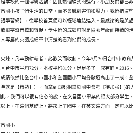
動是本校的一個傳統活動。因此這個模式的進行，小朋友們都已
文昌國小孩子們生活的日常，而不會感到害怕和壓力。我們把這
英語學習網】，從學校首頁便可以輕鬆連結連入。最感謝的是英
播放單字聲音檔和督促，學生們的成績可說是隨著年級而持續的
個人專屬的英語成績單中清楚的看到他們的成長。
怕火煉，凡辛勤耕耘者，必歡笑而收割。今年5月30日台中市教
。台中市平均72分，本校平均81分，足足多了一成有餘。2016
的成績依然比全台中市國小和全國國小平均分數還高出了一成。全
準就是【精熟】），而拿到C級(相當於國中會考【待加強】)的
。因此，我們可以很有信心的說，在文昌國小畢業的絕大部分學生，
成以上。在這個基礎上，將來上了國中，在英文這方面一定可以
文昌國小