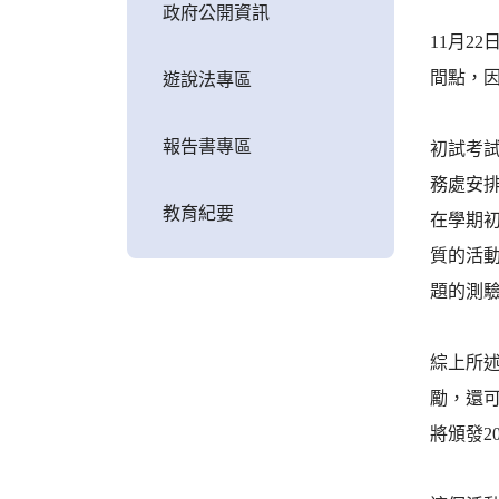
政府公開資訊
11月2
間點，
遊說法專區
報告書專區
初試考
務處安
教育紀要
在學期
質的活
題的測
綜上所
勵，還
將頒發2