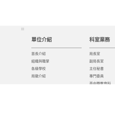
:::
單位介紹
科室業務
首長介紹
局長室
組織與職掌
副局長室
各級學校
主任秘書
局徽介紹
專門委員
高中職教育科
國中教育科
國小教育科
幼兒教育科
終身教育科