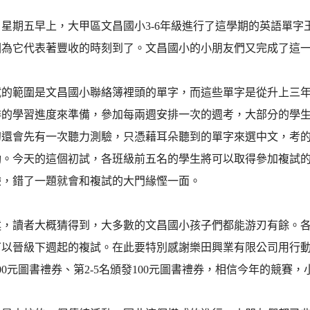
2日星期五早上，大甲區文昌國小3-6年級進行了這學期的英語單
因為它代表著豐收的時刻到了。文昌國小的小朋友們又完成了這
試的範圍是文昌國小聯絡簿裡頭的單字，而這些單字是從升上三
排的學習進度來準備，參加每兩週安排一次的週考，大部分的學
初還會先有一次聽力測驗，只憑藉耳朵聽到的單字來選中文，考
動。今天的這個初試，各班級前五名的學生將可以取得參加複試
驗，錯了一題就會和複試的大門緣慳一面。
述，讀者大概猜得到，大多數的文昌國小孩子們都能游刃有餘。
可以晉級下週起的複試。在此要特別感謝樂田興業有限公司用行動
00元圖書禮券、第2-5名頒發100元圖書禮券，相信今年的競賽