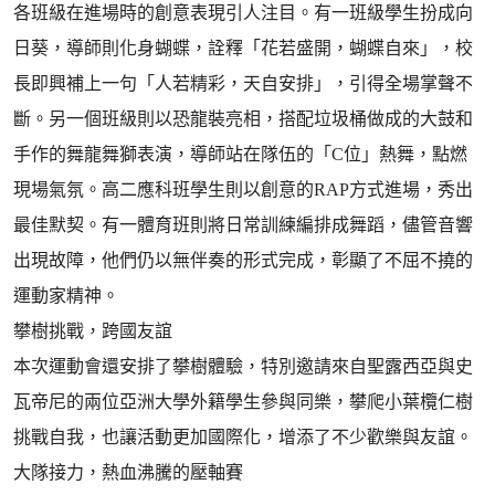
各班級在進場時的創意表現引人注目。有一班級學生扮成向
日葵，導師則化身蝴蝶，詮釋「花若盛開，蝴蝶自來」，校
長即興補上一句「人若精彩，天自安排」，引得全場掌聲不
斷。另一個班級則以恐龍裝亮相，搭配垃圾桶做成的大鼓和
手作的舞龍舞獅表演，導師站在隊伍的「C位」熱舞，點燃
現場氣氛。高二應科班學生則以創意的RAP方式進場，秀出
最佳默契。有一體育班則將日常訓練編排成舞蹈，儘管音響
出現故障，他們仍以無伴奏的形式完成，彰顯了不屈不撓的
運動家精神。
攀樹挑戰，跨國友誼
本次運動會還安排了攀樹體驗，特別邀請來自聖露西亞與史
瓦帝尼的兩位亞洲大學外籍學生參與同樂，攀爬小葉欖仁樹
挑戰自我，也讓活動更加國際化，增添了不少歡樂與友誼。
大隊接力，熱血沸騰的壓軸賽