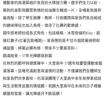
運動會的高潮莫過於各班的大隊接力賽。選手們全力以赴，
衝刺的身影與觀眾熱情的加油聲交織成一片，全場氣氛達到
最高點。除了學生競賽，教師、行政團隊與家長們各自組成
的趣味隊伍也加入角逐，增添了比賽的歡樂感。
國中部老師扮成各式角色，包括格格、冰雪奇緣的Elsa、超
級扛霸子(扛著瓦斯桶跑)，家長隊則是不甘示弱提著掃把和
捕鼠籠、綁著必勝布條，帶來不少驚喜笑料。
圓滿結束，57年光輝續寫新篇
在熱烈的歡呼與頒獎聲中，大里高中 57週年校慶暨運動會圓
滿落幕。這場充滿創意與溫情的活動，不僅讓我們全體師生
和家長們共享喜悅，也深深體現了大里高中多年來學業成就
與生活教育並重的價值觀。祝願大里高中在未來的日子裡繼
續蓬勃發展，讓光輝歲月不斷延續！