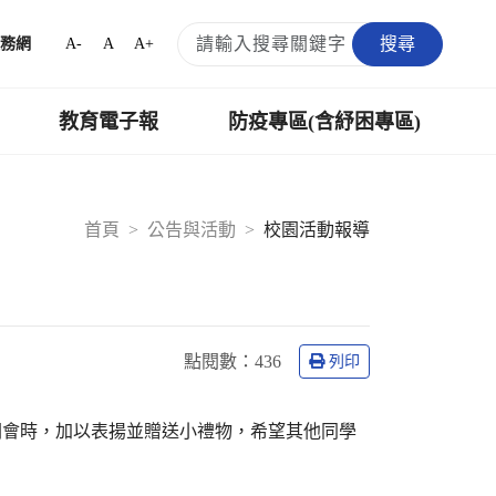
搜尋
A-
A
A+
務網
教育電子報
防疫專區(含紓困專區)
首頁
公告與活動
校園活動報導
點閱數：
436
列印
朝會時，加以表揚並贈送小禮物，希望其他同學