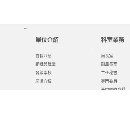
:::
單位介紹
科室業務
首長介紹
局長室
組織與職掌
副局長室
各級學校
主任秘書
局徽介紹
專門委員
高中職教育科
國中教育科
國小教育科
幼兒教育科
終身教育科