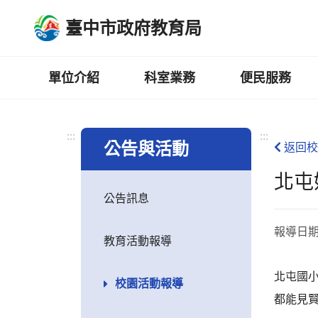
跳
臺中市政府教育局
到
主
要
內
單位介紹
科室業務
便民服務
容
區
:::
:::
公告與活動
返回校
北屯
公告訊息
報導日
教育活動報導
北屯國
校園活動報導
都能見賢