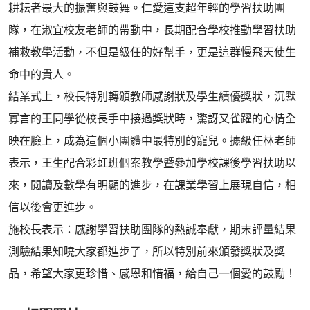
耕耘者最大的振奮與鼓舞。仁愛這支超年輕的學習扶助團
隊，在淑宜校友老師的帶動中，長期配合學校推動學習扶助
補救教學活動，不但是級任的好幫手，更是這群慢飛天使生
命中的貴人。
結業式上，校長特別轉頒教師感謝狀及學生績優獎狀，沉默
寡言的王同學從校長手中接過獎狀時，驚訝又雀躍的心情全
映在臉上，成為這個小團體中最特別的寵兒。據級任林老師
表示，王生配合彩虹班個案教學暨參加學校課後學習扶助以
來，閱讀及數學有明顯的進步，在課業學習上展現自信，相
信以後會更進步。
施校長表示：感謝學習扶助團隊的熱誠奉獻，期末評量結果
測驗結果知曉大家都進步了，所以特別前來頒發獎狀及獎
品，希望大家更珍惜、感恩和惜福，給自己一個愛的鼓勵！