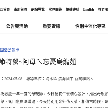
回首頁
市府首頁
網站導覽
常見問答
快速連結
English
教育服
公告與活動
重要資訊
性別主流化專區
園活動報導
節特餐~阿母ㄟ忘憂烏龍麵
期：
2024-05-08
報導單位：
清水區 清海國中 新聞聯絡人
中為歡慶一年一度的母親節，今日營養午餐精心設計，推出母親
江菜、虱目魚皮味增湯，今天特別用金針花入菜，相傳古時候，