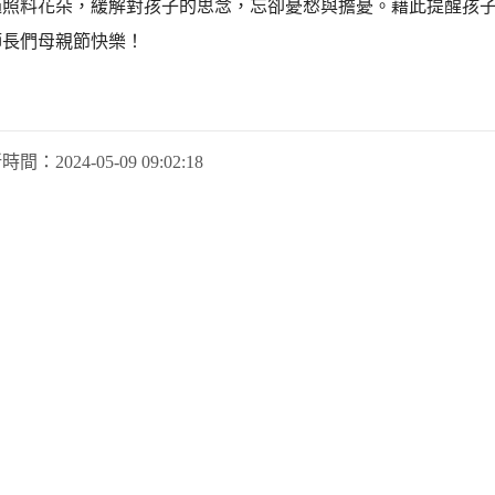
過照料花朵，緩解對孩子的思念，忘卻憂愁與擔憂。藉此提醒孩
師長們母親節快樂！
新時間：
2024-05-09 09:02:18