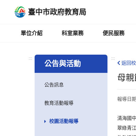
跳
臺中市政府教育局
到
主
要
內
單位介紹
科室業務
便民服務
容
區
:::
:::
公告與活動
返回校
母親
公告訊息
報導日
教育活動報導
清海國
校園活動報導
翠綠青