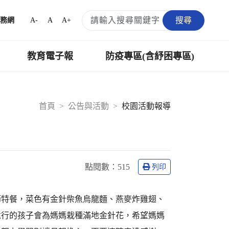
搜尋
A-
A
A+
務網
教育電子報
防疫專區(含紓困專區)
首頁
公告與活動
校園活動報導
點閱數：
515
列印
節特餐，菜色有金針柴魚烏龍麵、燕麥炸雞翅、
遠行的孩子會為媽媽栽種滿地金針花，希望媽媽