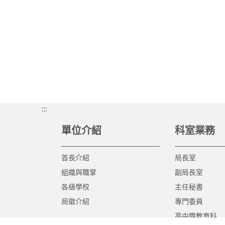
:::
單位介紹
科室業務
首長介紹
局長室
組織與職掌
副局長室
各級學校
主任秘書
局徽介紹
專門委員
高中職教育科