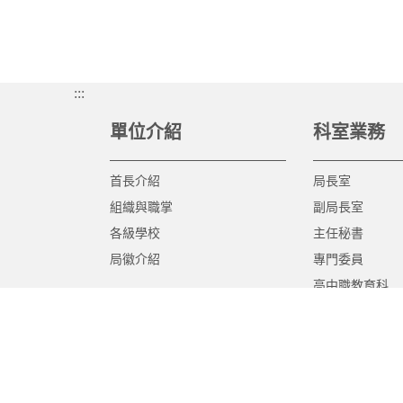
:::
單位介紹
科室業務
首長介紹
局長室
組織與職掌
副局長室
各級學校
主任秘書
局徽介紹
專門委員
高中職教育科
國中教育科
國小教育科
幼兒教育科
終身教育科