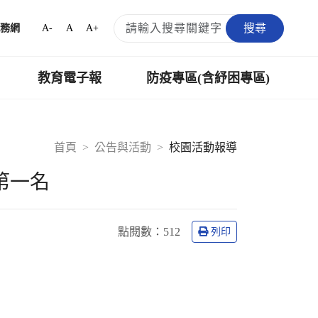
搜尋
A-
A
A+
務網
教育電子報
防疫專區(含紓困專區)
首頁
公告與活動
校園活動報導
第一名
點閱數：
512
列印