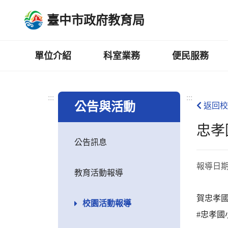
跳
臺中市政府教育局
到
主
要
內
單位介紹
科室業務
便民服務
容
區
:::
:::
公告與活動
返回校
忠孝
公告訊息
報導日
教育活動報導
賀忠孝國
校園活動報導
#忠孝國