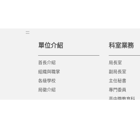
:::
單位介紹
科室業務
首長介紹
局長室
組織與職掌
副局長室
各級學校
主任秘書
局徽介紹
專門委員
高中職教育科
國中教育科
國小教育科
幼兒教育科
終身教育科