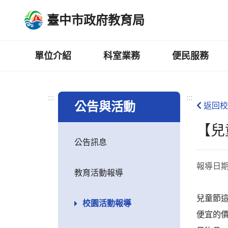
跳
臺中市政府教育局
到
主
要
內
單位介紹
科室業務
便民服務
容
區
:::
:::
公告與活動
返回校
【兒
公告訊息
報導日
教育活動報導
兒童節
校園活動報導
便宜的