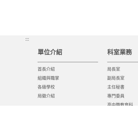
:::
單位介紹
科室業務
首長介紹
局長室
組織與職掌
副局長室
各級學校
主任秘書
局徽介紹
專門委員
高中職教育科
國中教育科
國小教育科
幼兒教育科