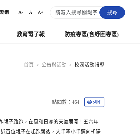
搜尋
A-
A
A+
務網
教育電子報
防疫專區(含紓困專區)
首頁
公告與活動
校園活動報導
點閱數：
464
列印
動-親子路跑，在風和日麗的天氣展開！五六年
將近百位親子在起跑聲後，大手牽小手邁向朝陽