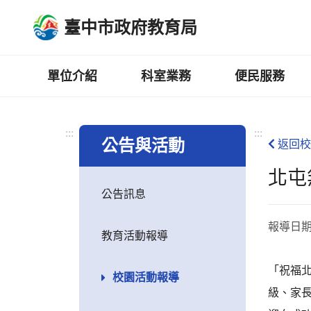
跳
臺中市政府教育局
到
主
要
內
單位介紹
科室業務
便民服務
容
區
:::
:::
公告與活動
返回校
北屯
公告訊息
報導日
教育活動報導
「祝福
校園活動報導
級、家