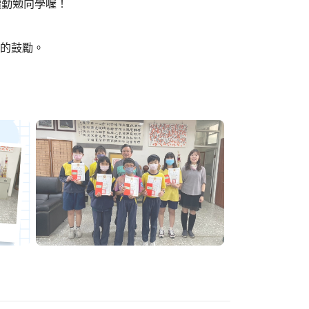
續勤勉向學喔！
妹的鼓勵。