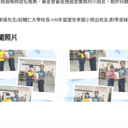
位經過導師提名推薦、審查會審查通過並獲獎的小朋友，期許持
寧遠先生(前輔仁大學校長/109年當選忠孝國小傑出校友)對學弟
關照片