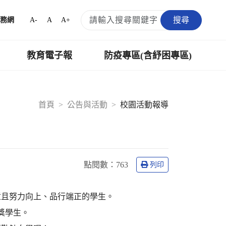
搜尋
A-
A
A+
務網
教育電子報
防疫專區(含紓困專區)
首頁
公告與活動
校園活動報導
點閱數：
763
列印
童且努力向上、品行端正的學生。
獎學生。