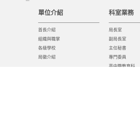
單位介紹
科室業務
首長介紹
局長室
組織與職掌
副局長室
各級學校
主任秘書
局徽介紹
專門委員
高中職教育科
國中教育科
國小教育科
幼兒教育科
終身教育科
特殊教育科
課程教學科
體育保健科
工程營繕科