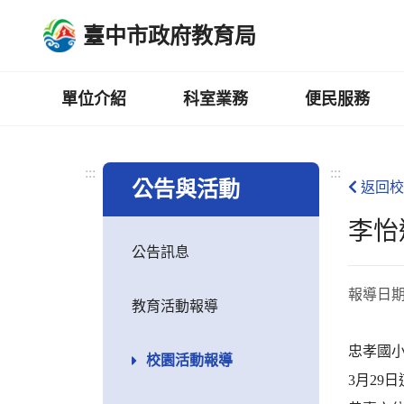
跳
臺中市政府教育局
到
主
要
內
單位介紹
科室業務
便民服務
容
區
:::
:::
公告與活動
返回校
李怡
公告訊息
報導日
教育活動報導
忠孝國
校園活動報導
3月29