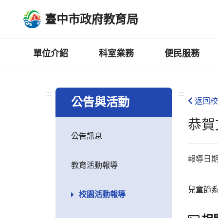
跳
臺中市政府教育局
到
主
要
內
單位介紹
科室業務
便民服務
容
區
:::
:::
公告與活動
返回校
恭賀
公告訊息
報導日
教育活動報導
兒童節系
校園活動報導