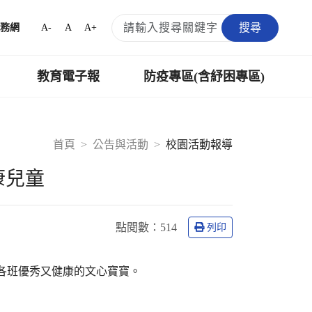
搜尋
A-
A
A+
務網
教育電子報
防疫專區(含紓困專區)
首頁
公告與活動
校園活動報導
康兒童
點閱數：
514
列印
園各班優秀又健康的文心寶寶。