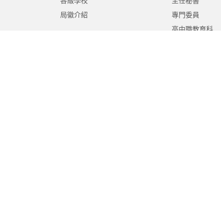
各級學校
主任秘書
局徽介紹
專門委員
高中職教育科
國中教育科
國小教育科
幼兒教育科
終身教育科
特殊教育科
課程教學科
體育保健科
工程營繕科
秘書室
學生事務室
人事室
會計室
政風室