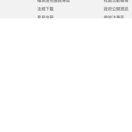
檔案應用服務專區
校園活動報導
法規下載
政府公開資訊
意見信箱
遊說法專區
報告書專區
教育紀要