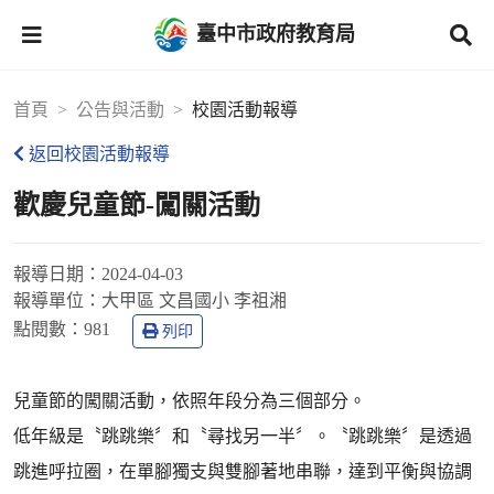
臺中市政府教育局
首頁
公告與活動
校園活動報導
返回校園活動報導
歡慶兒童節-闖關活動
報導日期：
2024-04-03
報導單位：
大甲區 文昌國小 李祖湘
點閱數：
981
列印
兒童節的闖關活動，依照年段分為三個部分。
低年級是〝跳跳樂〞和〝尋找另一半〞。〝跳跳樂〞是透過
跳進呼拉圈，在單腳獨支與雙腳著地串聯，達到平衡與協調