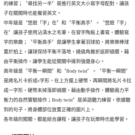
的練習；〝尋找另一半〞是進行英文大小寫字母配對，讓孩
子在關闖時也能複習英文。
中年級是〝悠遊「字」在〞和〝平衡高手〞。〝悠遊「字」
在〞讓孩子使用沾清水之毛筆，在習字陶板上書寫，體驗寫
字的樂趣；〝平衡高手〞是讓學生拿著羽球拍，將樂樂棒球
置於拍上，讓球保持平衡不落地，繞過角錐折返即過關，藉
由平衡操作，讓學生能從闖關中達到強健身心。
高年級是〝平衡一瞬間〞和〝Body twist〞。〝平衡一瞬間〞
是將名片卡折成v字形，在上方擺上硬幣，再瞬間將名片卡拉
成一字形，硬幣未掉落即過關，藉由動手操作，體驗兩力平
衡力的自然實驗操作；Body twist〞是英語聽力練習，依據聽
到的句子，將身體部位放置正確的圖片上。
各年級的闖關，都能結合課程，讓孩子在玩樂時也能學習。