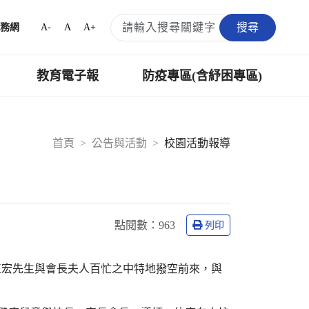
搜尋
A-
A
A+
務網
教育電子報
防疫專區(含紓困專區)
首頁
公告與活動
校園活動報導
點閱數：
963
列印
正宏先生與會長夫人百忙之中特地撥空前來，與