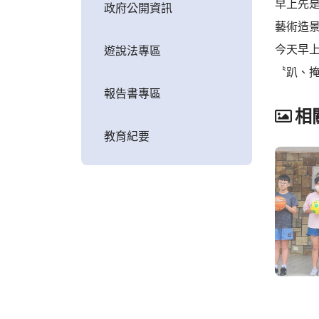
早上先
政府公開資訊
藝術造
今天早
遊說法專區
〝趴、
報告書專區
相
教育紀要