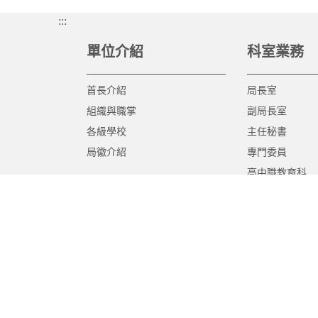
:::
單位介紹
科室業務
首長介紹
局長室
組織與職掌
副局長室
各級學校
主任秘書
局徽介紹
專門委員
高中職教育科
國中教育科
國小教育科
幼兒教育科
終身教育科
特殊教育科
課程教學科
體育保健科