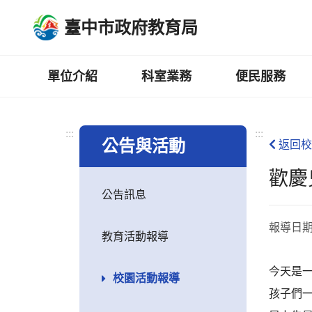
跳
臺中市政府教育局
到
主
要
內
單位介紹
科室業務
便民服務
容
區
:::
:::
公告與活動
返回校
歡慶
公告訊息
報導日
教育活動報導
今天是
校園活動報導
孩子們