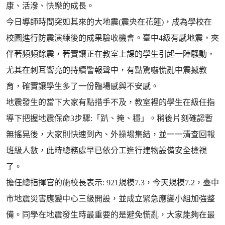
康、活潑、快樂的成長。
今日導師時間突如其來的大地震(震央在花蓮)，成為學校在
校園進行防震演練後的成果驗收機會。臺中4級有感地震，夾
伴著頻頻餘震，著實讓正在教室上課的學生引起一陣騷動，
尤其在刺耳響亮的持續警報聲中，有點驚嚇慌亂中震撼教
育，確實讓學生多了一份臨場感與不安感。
地震發生的當下大家有點措手不及，教室裡的學生在級任指
導下把握地震保命3步驟:「趴、掩、穩」。稍後片刻確認暫
無搖晃後，大家則快速到內、外操場集結，並一一清查回報
班級人數，此時總務處早已依分工進行建物設備安全檢視
了。
擔任總指揮官的施校長表示: 921規模7.3，今天規模7.2，臺中
市地震災害應變中心三級開設，並成立緊急應變小組加強整
備。同學在地震發生時最重要的是避免慌亂，大家能夠在最