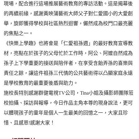
現場，配合進行這場推展藝術教育的專訪活動。這是揭幕後
的再續前緣，感謝黃映蒲藝術大師父子對仁愛國小的大愛創
舉，旋即獲得學校與社區熱烈迴響，儼然成為校門口最亮麗
的焦點之一。
《快樂上學趣》也將會是「仁愛祖孫週」的最好教育宣導教
材，亮點在於孩子的父母忙於工作時，阿公、阿嬤自然成為
孫子上下學重要的接送與陪伴者，在享受含飴弄孫的喜樂與
責任之餘，讓這件祖孫三代情的公共藝術得以凸顯家庭永遠
是學校教育的最重要後盾與助力。
施校長特別感謝群健電視TV公司，Tina小姐及攝影師團隊蒞
校拍攝、採訪與報導，今日作品主角本尊的現身說法，更可
以體現孩子的童年是個人一生最美的回憶之一，大家且珍
惜、且感恩!感謝大家！