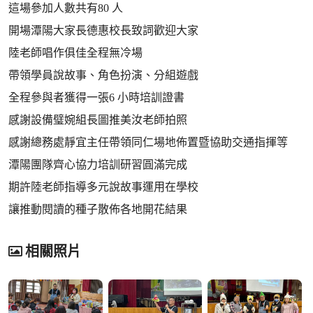
這場參加人數共有80 人
開場潭陽大家長德惠校長致詞歡迎大家
陸老師唱作俱佳全程無冷場
帶領學員說故事、角色扮演、分組遊戲
全程參與者獲得一張6 小時培訓證書
感謝設備璧婉組長圖推美汝老師拍照
感謝總務處靜宜主任帶領同仁場地佈置暨協助交通指揮等
潭陽團隊齊心協力培訓研習圓滿完成
期許陸老師指導多元說故事運用在學校
讓推動閱讀的種子散佈各地開花結果
相關照片