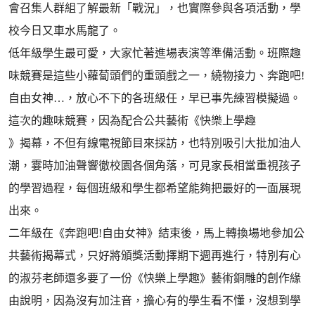
會召集人群組了解最新「戰況」，也實際參與各項活動，學
校今日又車水馬龍了。
低年級學生最可愛，大家忙著進場表演等準備活動。班際趣
味競賽是這些小蘿蔔頭們的重頭戲之一，繞物接力、奔跑吧!
自由女神…，放心不下的各班級任，早已事先練習模擬過。
這次的趣味競賽，因為配合公共藝術《快樂上學趣
》揭幕，不但有線電視節目來採訪，也特別吸引大批加油人
潮，霎時加油聲響徹校園各個角落，可見家長相當重視孩子
的學習過程，每個班級和學生都希望能夠把最好的一面展現
出來。
二年級在《奔跑吧!自由女神》結束後，馬上轉換場地參加公
共藝術揭幕式，只好將頒獎活動擇期下週再進行，特別有心
的淑芬老師還多要了一份《快樂上學趣》藝術銅雕的創作緣
由說明，因為沒有加注音，擔心有的學生看不懂，沒想到學