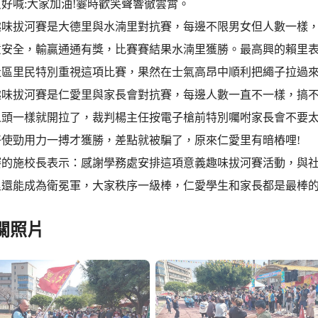
好喊:大家加油!霎時歡笑聲響徹雲霄。
趣味拔河賽是大德里與水湳里對抗賽，每邊不限男女但人數一樣
意安全，輸贏通通有獎，比賽賽結果水湳里獲勝。最高興的賴里表
社區里民特別重視這項比賽，果然在士氣高昂中順利把繩子拉過
趣味拔河賽是仁愛里與家長會對抗賽，每邊人數一直不一樣，搞不
人頭一樣就開拉了，裁判楊主任按電子槍前特別囑咐家長會不要
好使勁用力一搏才獲勝，差點就被騙了，原來仁愛里有暗樁哩!
賽的施校長表示：感謝學務處安排這項意義趣味拔河賽活動，與
里還能成為衛冕軍，大家秩序一級棒，仁愛學生和家長都是最棒
關照片