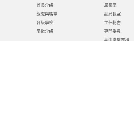
首長介紹
局長室
組織與職掌
副局長室
各級學校
主任秘書
局徽介紹
專門委員
高中職教育科
國中教育科
國小教育科
幼兒教育科
終身教育科
特殊教育科
課程教學科
體育保健科
工程營繕科
秘書室
學生事務室