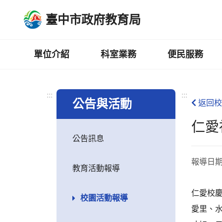
跳
臺中市政府教育局
到
主
要
內
單位介紹
科室業務
便民服務
容
區
:::
:::
公告與活動
返回校
仁愛
公告訊息
報導日
教育活動報導
仁愛校
校園活動報導
愛里、