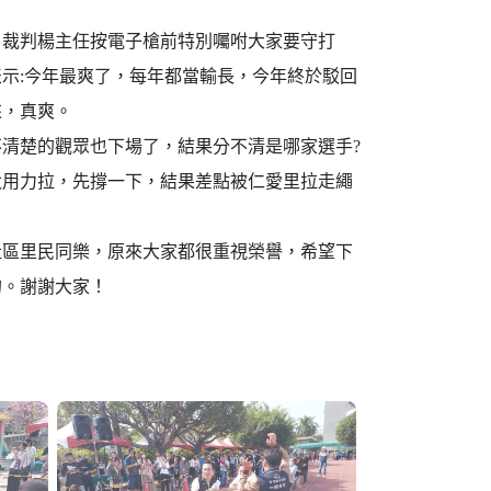
，裁判楊主任按電子槍前特別囑咐大家要守打
示:今年最爽了，每年都當輸長，今年終於駁回
來，真爽。
清楚的觀眾也下場了，結果分不清是哪家選手?
太用力拉，先撐一下，結果差點被仁愛里拉走繩
社區里民同樂，原來大家都很重視榮譽，希望下
的。謝謝大家！