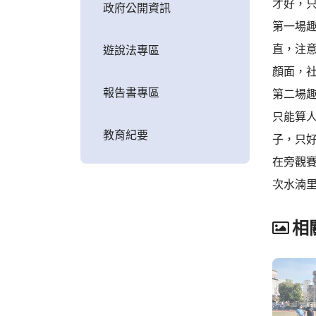
才好，只
政府公開資訊
第一場
直，注
遊說法專區
顏面，
報告書專區
第二場
只能算
教育紀要
子，只
在旁觀
次水湳
相