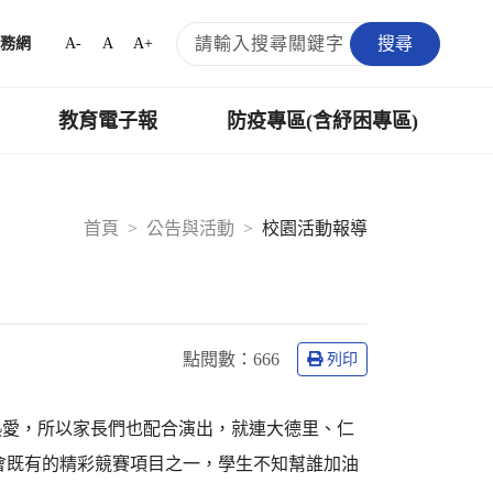
搜尋
A-
A
A+
務網
教育電子報
防疫專區(含紓困專區)
首頁
公告與活動
校園活動報導
點閱數：
666
列印
熱愛，所以家長們也配合演出，就連大德里、仁
會既有的精彩競賽項目之一，學生不知幫誰加油