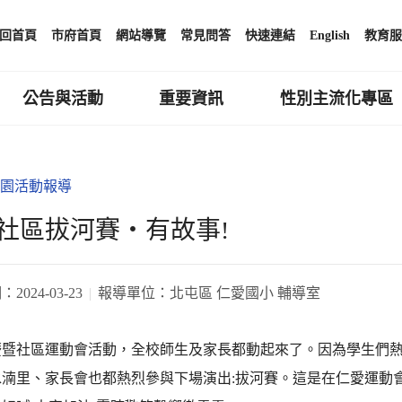
回首頁
市府首頁
網站導覽
常見問答
快速連結
English
教育服
公告與活動
重要資訊
性別主流化專區
園活動報導
社區拔河賽‧有故事!
期：
2024-03-23
報導單位：
北屯區 仁愛國小 輔導室
慶暨社區運動會活動，全校師生及家長都動起來了。因為學生們
水湳里、家長會也都熱烈參與下場演出:拔河賽。這是在仁愛運動