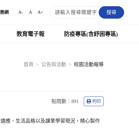
搜尋
A-
A
A+
務網
教育電子報
防疫專區(含紓困專區)
首頁
公告與活動
校園活動報導
點閱數：
891
列印
校適應、生活品格以及課業學習現況，精心製作