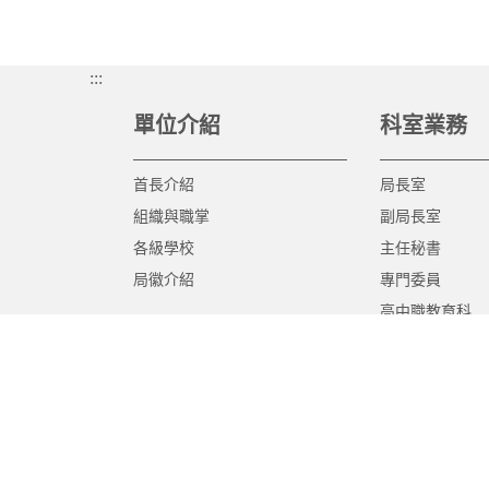
:::
單位介紹
科室業務
首長介紹
局長室
組織與職掌
副局長室
各級學校
主任秘書
局徽介紹
專門委員
高中職教育科
國中教育科
國小教育科
幼兒教育科
終身教育科
特殊教育科