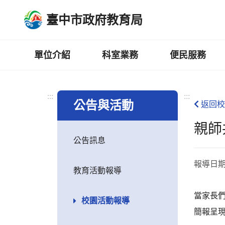
跳
臺中市政府教育局
到
主
要
內
單位介紹
科室業務
便民服務
容
區
:::
:::
公告與活動
返回校
親師
公告訊息
報導日
教育活動報導
當家長
校園活動報導
簡報呈