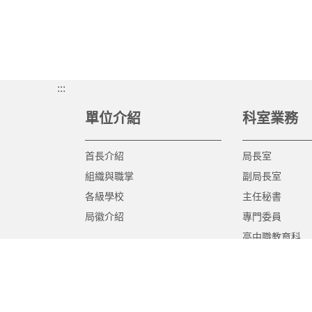
:::
單位介紹
科室業務
首長介紹
局長室
組織與職掌
副局長室
各級學校
主任秘書
局徽介紹
專門委員
高中職教育科
國中教育科
國小教育科
幼兒教育科