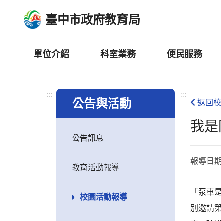
跳
臺中市政府教育局
到
主
要
內
單位介紹
科室業務
便民服務
容
區
:::
:::
公告與活動
返回校
我是
公告訊息
報導日
教育活動報導
「泵車
校園活動報導
別邀請