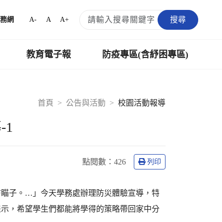
搜尋
A-
A
A+
務網
教育電子報
防疫專區(含紓困專區)
首頁
公告與活動
校園活動報導
-1
點閱數：
426
列印
防瞄子。…」今天學務處辦理防災體驗宣導，特
提示，希望學生們都能將學得的策略帶回家中分