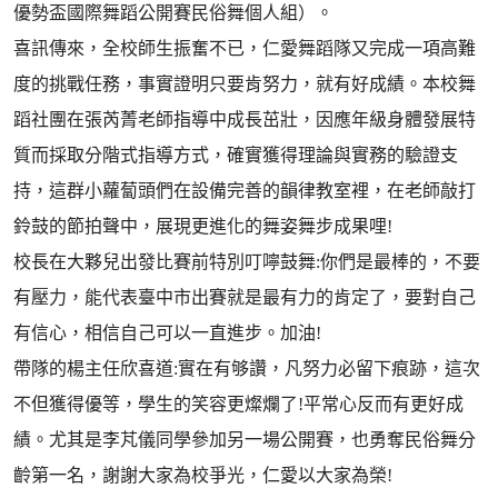
優勢盃國際舞蹈公開賽民俗舞個人組）。
喜訊傳來，全校師生振奮不已，仁愛舞蹈隊又完成一項高難
度的挑戰任務，事實證明只要肯努力，就有好成績。本校舞
蹈社團在張芮菁老師指導中成長茁壯，因應年級身體發展特
質而採取分階式指導方式，確實獲得理論與實務的驗證支
持，這群小蘿蔔頭們在設備完善的韻律教室裡，在老師敲打
鈴鼓的節拍聲中，展現更進化的舞姿舞步成果哩!
校長在大夥兒出發比賽前特別叮嚀鼓舞:你們是最棒的，不要
有壓力，能代表臺中市出賽就是最有力的肯定了，要對自己
有信心，相信自己可以一直進步。加油!
帶隊的楊主任欣喜道:實在有够讚，凡努力必留下痕跡，這次
不但獲得優等，學生的笑容更燦爛了!平常心反而有更好成
績。尤其是李芃儀同學參加另一場公開賽，也勇奪民俗舞分
齡第一名，謝謝大家為校爭光，仁愛以大家為榮!